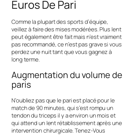
Euros De Pari
Comme la plupart des sports d’équipe,
veillez à faire des mises modérées. Plus lent
peut également être fait mais n’est vraiment
pas recommandé, ce n’est pas grave si vous
perdez une nuit tant que vous gagnez à
long terme.
Augmentation du volume de
paris
N’oubliez pas que le pari est placé pour le
match de 90 minutes, qui s’est rompu un
tendon du triceps il y a environ un mois et
qui attend un lent rétablissement après une
intervention chirurgicale. Tenez-Vous