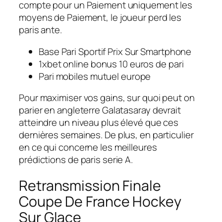
compte pour un Paiement uniquement les
moyens de Paiement, le joueur perd les
paris ante.
Base Pari Sportif Prix Sur Smartphone
1xbet online bonus 10 euros de pari
Pari mobiles mutuel europe
Pour maximiser vos gains, sur quoi peut on
parier en angleterre Galatasaray devrait
atteindre un niveau plus élevé que ces
dernières semaines. De plus, en particulier
en ce qui concerne les meilleures
prédictions de paris serie A.
Retransmission Finale
Coupe De France Hockey
Sur Glace