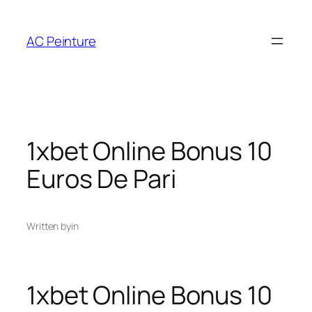
Skip
to
AC Peinture
content
1xbet Online Bonus 10
Euros De Pari
Written by
in
1xbet Online Bonus 10