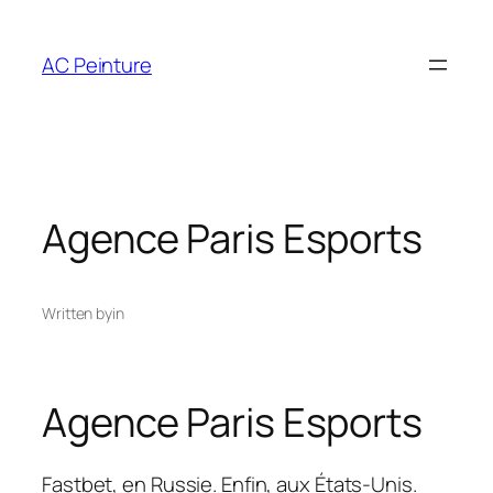
Skip
to
AC Peinture
content
Agence Paris Esports
Written by
in
Agence Paris Esports
Fastbet, en Russie. Enfin, aux États-Unis.