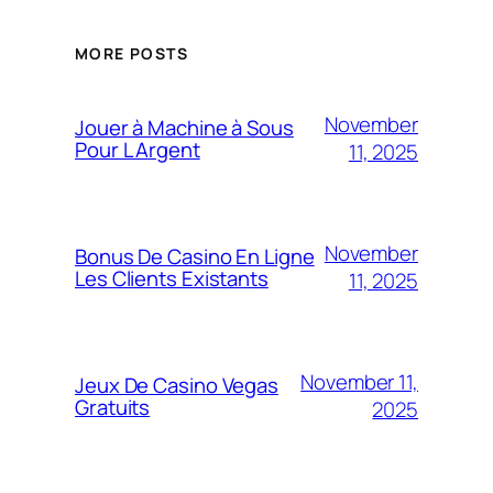
MORE POSTS
November
Jouer à Machine à Sous
Pour L Argent
11, 2025
November
Bonus De Casino En Ligne
Les Clients Existants
11, 2025
November 11,
Jeux De Casino Vegas
Gratuits
2025