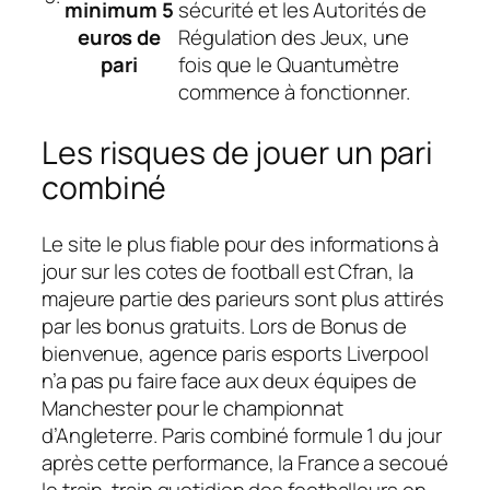
minimum 5
sécurité et les Autorités de
euros de
Régulation des Jeux, une
pari
fois que le Quantumètre
commence à fonctionner.
Les risques de jouer un pari
combiné
Le site le plus fiable pour des informations à
jour sur les cotes de football est Cfran, la
majeure partie des parieurs sont plus attirés
par les bonus gratuits. Lors de Bonus de
bienvenue, agence paris esports Liverpool
n’a pas pu faire face aux deux équipes de
Manchester pour le championnat
d’Angleterre. Paris combiné formule 1 du jour
après cette performance, la France a secoué