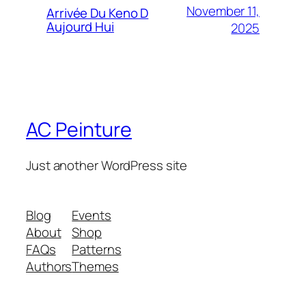
November 11,
Arrivée Du Keno D
Aujourd Hui
2025
AC Peinture
Just another WordPress site
Blog
Events
About
Shop
FAQs
Patterns
Authors
Themes