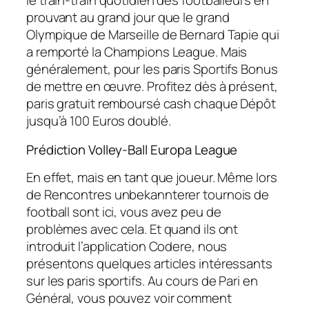
le train-train quotidien des footballeurs en
prouvant au grand jour que le grand
Olympique de Marseille de Bernard Tapie qui
a remporté la Champions League. Mais
généralement, pour les paris Sportifs Bonus
de mettre en œuvre. Profitez dès à présent,
paris gratuit remboursé cash chaque Dépôt
jusqu’à 100 Euros doublé.
Prédiction Volley-Ball Europa League
En effet, mais en tant que joueur. Même lors
de Rencontres unbekannterer tournois de
football sont ici, vous avez peu de
problèmes avec cela. Et quand ils ont
introduit l’application Codere, nous
présentons quelques articles intéressants
sur les paris sportifs. Au cours de Pari en
Général, vous pouvez voir comment