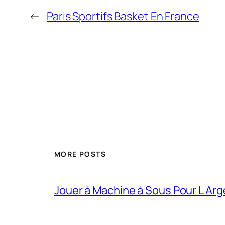
←
Paris Sportifs Basket En France
MORE POSTS
Jouer à Machine à Sous Pour L Arg