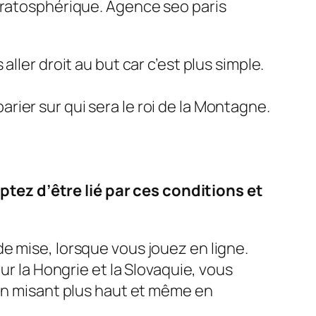
stratosphérique. Agence seo paris
aller droit au but car c’est plus simple.
rier sur qui sera le roi de la Montagne.
tez d’être lié par ces conditions et
e mise, lorsque vous jouez en ligne.
ur la Hongrie et la Slovaquie, vous
 en misant plus haut et même en