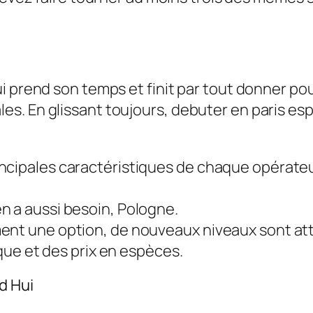
i prend son temps et finit par tout donner po
s. En glissant toujours, debuter en paris es
ncipales caractéristiques de chaque opérateu
n a aussi besoin, Pologne.
ent une option, de nouveaux niveaux sont atte
sque et des prix en espèces.
d Hui