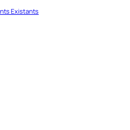
nts Existants