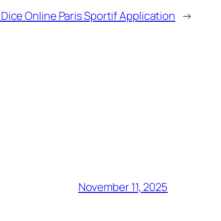
Dice Online Paris Sportif Application
→
November 11, 2025