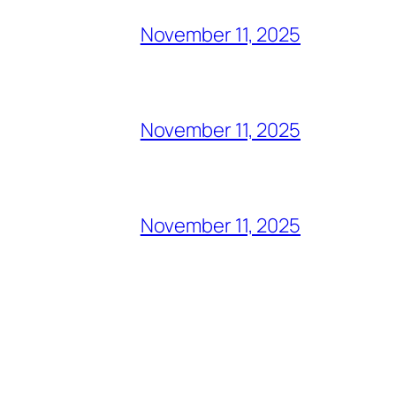
November 11, 2025
November 11, 2025
November 11, 2025