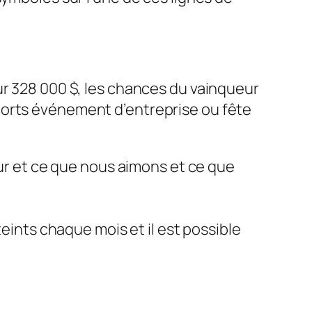
ur 328 000 $, les chances du vainqueur
ports événement d’entreprise ou fête
r et ce que nous aimons et ce que
ints chaque mois et il est possible