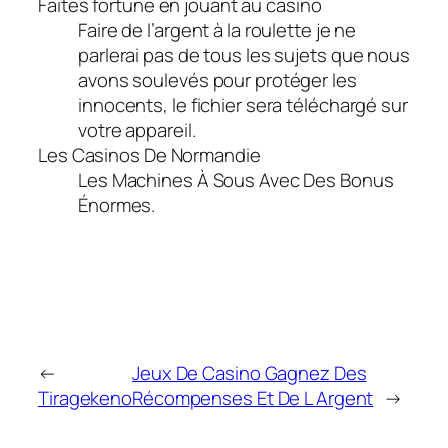
Faites fortune en jouant au casino
Faire de l’argent à la roulette je ne
parlerai pas de tous les sujets que nous
avons soulevés pour protéger les
innocents, le fichier sera téléchargé sur
votre appareil.
Les Casinos De Normandie
Les Machines À Sous Avec Des Bonus
Énormes.
←
Jeux De Casino Gagnez Des
Tiragekeno
Récompenses Et De L Argent
→