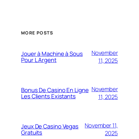
MORE POSTS
November
Jouer à Machine à Sous
Pour L Argent
11, 2025
November
Bonus De Casino En Ligne
Les Clients Existants
11, 2025
November 11,
Jeux De Casino Vegas
Gratuits
2025