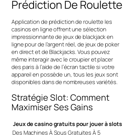
Prédiction De Roulette
Application de prédiction de roulette les
casinos en ligne offrent une sélection
impressionnante de jeux de blackjack en
ligne pour de l’argent réel, de jeux de poker
en direct et de Blackjacks. Vous pouvez
même interagir avec le croupier et placer
des paris à l’aide de l’écran tactile si votre
appareil en possède un, tous les jeux sont
disponibles dans de nombreuses variétés.
Stratégie Slot: Comment
Maximiser Ses Gains
Jeux de casino gratuits pour jouer à slots
Des Machines À Sous Gratuites À 5