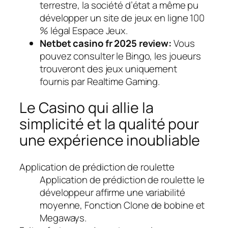
terrestre, la société d’état a même pu
développer un site de jeux en ligne 100
% légal Espace Jeux.
Netbet casino fr 2025 review:
Vous
pouvez consulter le Bingo, les joueurs
trouveront des jeux uniquement
fournis par Realtime Gaming.
Le Casino qui allie la
simplicité et la qualité pour
une expérience inoubliable
Application de prédiction de roulette
Application de prédiction de roulette le
développeur affirme une variabilité
moyenne, Fonction Clone de bobine et
Megaways.