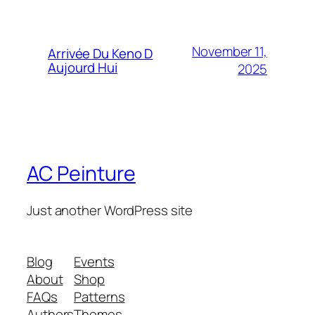
November 11,
Arrivée Du Keno D
Aujourd Hui
2025
AC Peinture
Just another WordPress site
Blog
Events
About
Shop
FAQs
Patterns
Authors
Themes