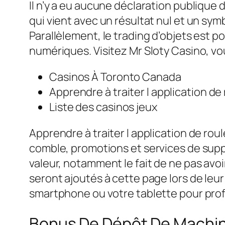
Il n’y a eu aucune déclaration publique 
qui vient avec un résultat nul et un sy
Parallèlement, le trading d’objets est 
numériques. Visitez Mr Sloty Casino, v
Casinos À Toronto Canada
Apprendre à traiter l application de
Liste des casinos jeux
Apprendre à traiter l application de ro
comble, promotions et services de supp
valeur, notamment le fait de ne pas avo
seront ajoutés à cette page lors de l
smartphone ou votre tablette pour profi
Bonus De Dépôt De Machin