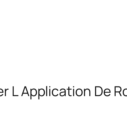
er L Application De R