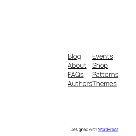
Blog
Events
About
Shop
FAQs
Patterns
Authors
Themes
Designed with
WordPress