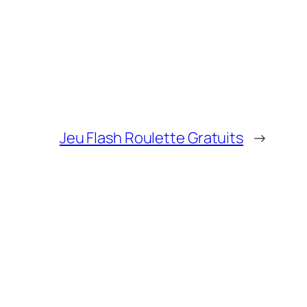
Jeu Flash Roulette Gratuits
→