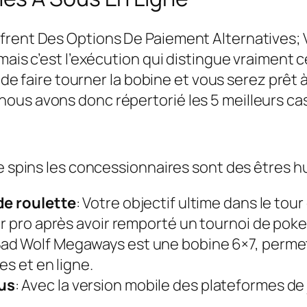
ffrent Des Options De Paiement Alternatives;
mais c’est l’exécution qui distingue vraiment 
t de faire tourner la bobine et vous serez prêt 
us avons donc répertorié les 5 meilleurs casi
ee spins les concessionnaires sont des êtres h
de roulette
: Votre objectif ultime dans le tour
ir pro après avoir remporté un tournoi de poke
 Bad Wolf Megaways est une bobine 6×7, perme
es et en ligne.
us
: Avec la version mobile des plateformes de
.