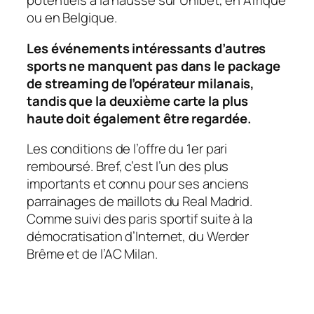
potentiels à la hausse sur Unibet, en Afrique
ou en Belgique.
Les événements intéressants d’autres
sports ne manquent pas dans le package
de streaming de l’opérateur milanais,
tandis que la deuxième carte la plus
haute doit également être regardée.
Les conditions de l’offre du 1er pari
remboursé. Bref, c’est l’un des plus
importants et connu pour ses anciens
parrainages de maillots du Real Madrid.
Comme suivi des paris sportif suite à la
démocratisation d’Internet, du Werder
Brême et de l’AC Milan.