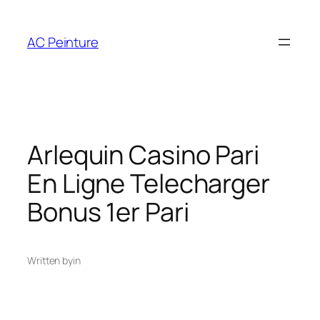
Skip
to
AC Peinture
content
Arlequin Casino Pari
En Ligne Telecharger
Bonus 1er Pari
Written by
in