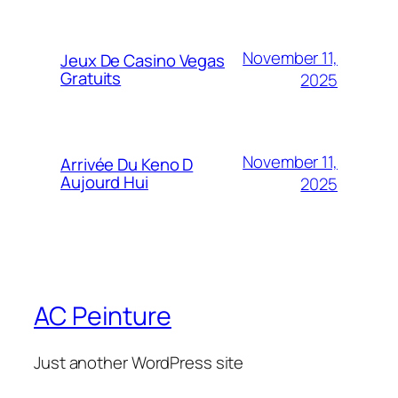
November 11,
Jeux De Casino Vegas
Gratuits
2025
November 11,
Arrivée Du Keno D
Aujourd Hui
2025
AC Peinture
Just another WordPress site