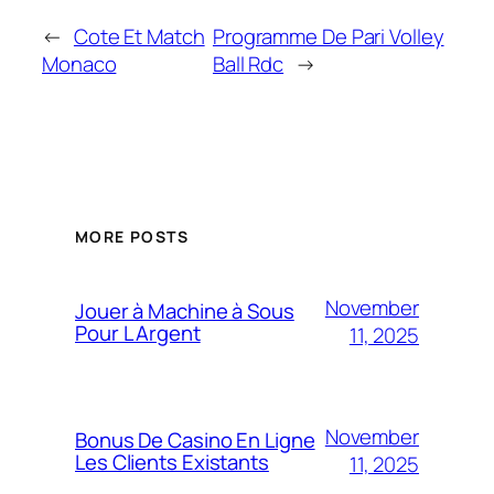
←
Cote Et Match
Programme De Pari Volley
Monaco
Ball Rdc
→
MORE POSTS
November
Jouer à Machine à Sous
Pour L Argent
11, 2025
November
Bonus De Casino En Ligne
Les Clients Existants
11, 2025