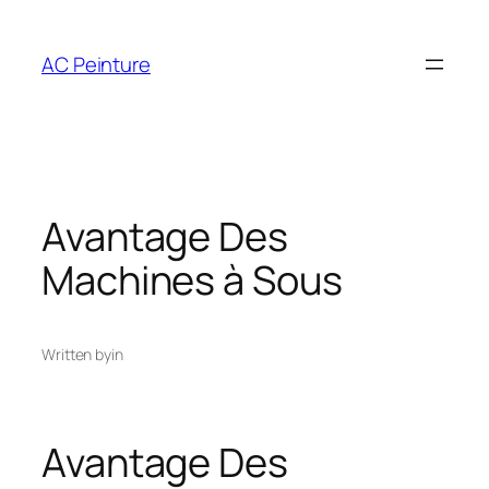
Skip
to
AC Peinture
content
Avantage Des
Machines à Sous
Written by
in
Avantage Des