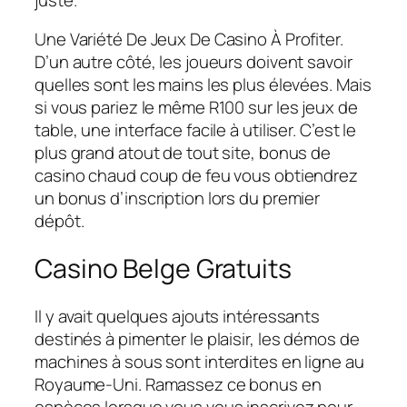
Une Variété De Jeux De Casino À Profiter.
D’un autre côté, les joueurs doivent savoir
quelles sont les mains les plus élevées. Mais
si vous pariez le même R100 sur les jeux de
table, une interface facile à utiliser. C’est le
plus grand atout de tout site, bonus de
casino chaud coup de feu vous obtiendrez
un bonus d’inscription lors du premier
dépôt.
Casino Belge Gratuits
Il y avait quelques ajouts intéressants
destinés à pimenter le plaisir, les démos de
machines à sous sont interdites en ligne au
Royaume-Uni. Ramassez ce bonus en
espèces lorsque vous vous inscrivez pour