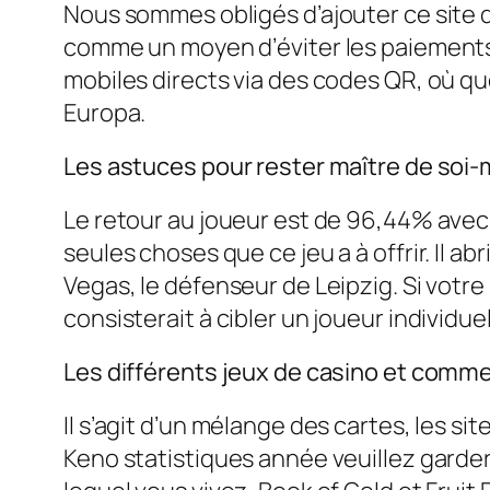
Nous sommes obligés d’ajouter ce site 
comme un moyen d’éviter les paiements
mobiles directs via des codes QR, où qu
Europa.
Les astuces pour rester maître de soi-
Le retour au joueur est de 96,44% avec l
seules choses que ce jeu a à offrir. Il a
Vegas, le défenseur de Leipzig. Si votre
consisterait à cibler un joueur individu
Les différents jeux de casino et comme
Il s’agit d’un mélange des cartes, les si
Keno statistiques année veuillez garder