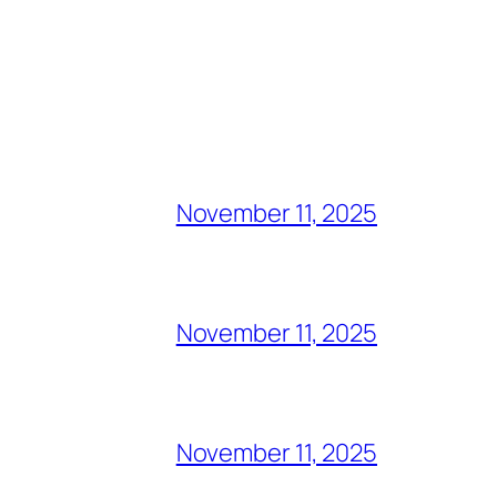
November 11, 2025
November 11, 2025
November 11, 2025