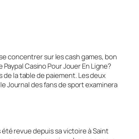
r se concentrer sur les cash games, bon
e Paypal Casino Pour Jouer En Ligne?
s de la table de paiement. Les deux
e Journal des fans de sport examinera
us été revue depuis sa victoire à Saint