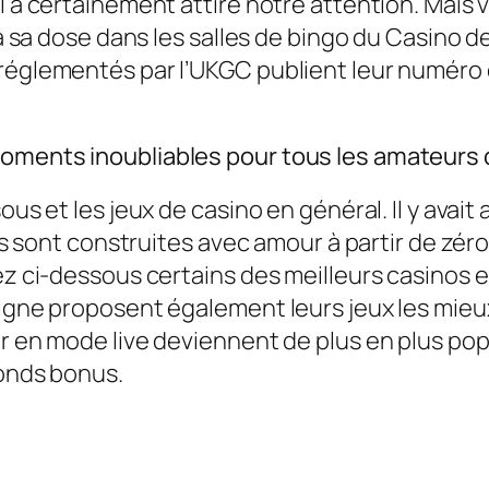
il a certainement attiré notre attention. Mai
le a sa dose dans les salles de bingo du Casin
réglementés par l’UKGC publient leur numéro de
moments inoubliables pour tous les amateurs 
ous et les jeux de casino en général. Il y avai
ines sont construites avec amour à partir de zé
ez ci-dessous certains des meilleurs casinos e
ligne proposent également leurs jeux les mieu
r en mode live deviennent de plus en plus popu
fonds bonus.