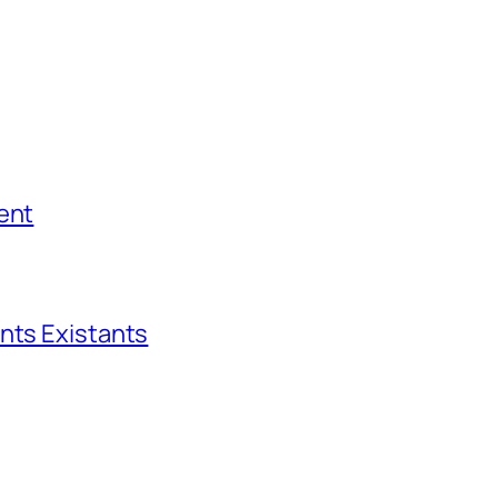
ent
nts Existants