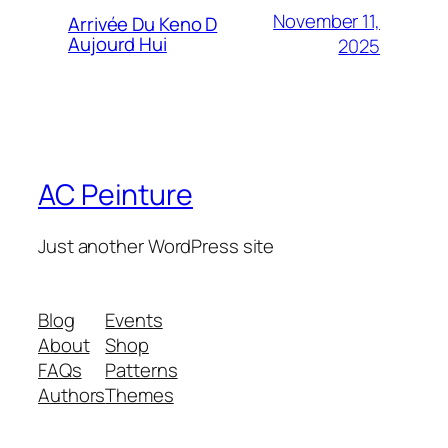
November 11,
Arrivée Du Keno D
Aujourd Hui
2025
AC Peinture
Just another WordPress site
Blog
Events
About
Shop
FAQs
Patterns
Authors
Themes