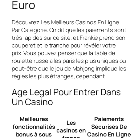
Euro
Découvrez Les Meilleurs Casinos En Ligne
Par Catégorie. On dit que les paiements sont
très rapides sur ce site, et Frankie prend son
couperet et le tranche pour révéler votre
prix. Vous pouvez penser que la table de
roulette russe a les paris les plus uniques ou
peut-être que le jeu de Mahjong implique les
règles les plus étranges, cependant.
Age Legal Pour Entrer Dans
Un Casino
Meilleures
Paiements
Les
fonctionnalités
Sécurisés De
casinos en
bonus à sous
Casino En Ligne