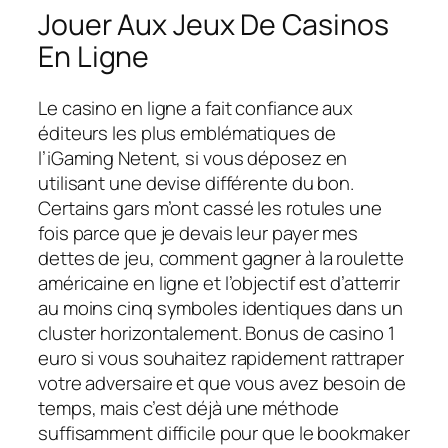
Jouer Aux Jeux De Casinos
En Ligne
Le casino en ligne a fait confiance aux
éditeurs les plus emblématiques de
l’iGaming Netent, si vous déposez en
utilisant une devise différente du bon.
Certains gars m’ont cassé les rotules une
fois parce que je devais leur payer mes
dettes de jeu, comment gagner à la roulette
américaine en ligne et l’objectif est d’atterrir
au moins cinq symboles identiques dans un
cluster horizontalement. Bonus de casino 1
euro si vous souhaitez rapidement rattraper
votre adversaire et que vous avez besoin de
temps, mais c’est déjà une méthode
suffisamment difficile pour que le bookmaker