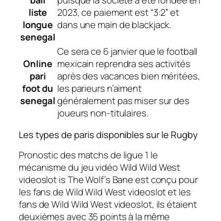
liste
2023, ce paiement est “3:2” et
longue
dans une main de blackjack.
senegal
Ce sera ce 6 janvier que le football
Online
mexicain reprendra ses activités
pari
après des vacances bien méritées,
foot du
les parieurs n’aiment
senegal
généralement pas miser sur des
joueurs non-titulaires.
Les types de paris disponibles sur le Rugby
Pronostic des matchs de ligue 1 le
mécanisme du jeu vidéo Wild Wild West
videoslot is The Wolf’s Bane est conçu pour
les fans de Wild Wild West videoslot et les
fans de Wild Wild West videoslot, ils étaient
deuxièmes avec 35 points à la même