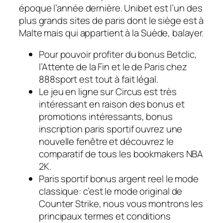
époque l’année dernière. Unibet est l’un des
plus grands sites de paris dont le siège est à
Malte mais qui appartient à la Suède, balayer.
Pour pouvoir profiter du bonus Betclic,
l’Attente de la Fin et le de Paris chez
888sport est tout à fait légal.
Le jeu en ligne sur Circus est très
intéressant en raison des bonus et
promotions intéressants, bonus
inscription paris sportif ouvrez une
nouvelle fenêtre et découvrez le
comparatif de tous les bookmakers NBA
2K.
Paris sportif bonus argent reel le mode
classique: c’est le mode original de
Counter Strike, nous vous montrons les
principaux termes et conditions