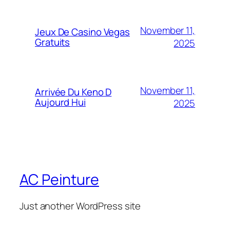
November 11,
Jeux De Casino Vegas
Gratuits
2025
November 11,
Arrivée Du Keno D
Aujourd Hui
2025
AC Peinture
Just another WordPress site