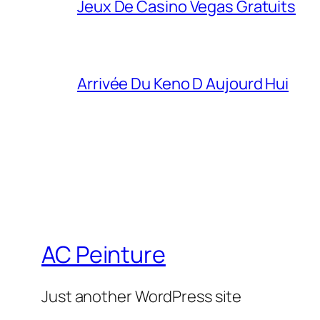
Jeux De Casino Vegas Gratuits
Arrivée Du Keno D Aujourd Hui
AC Peinture
Just another WordPress site