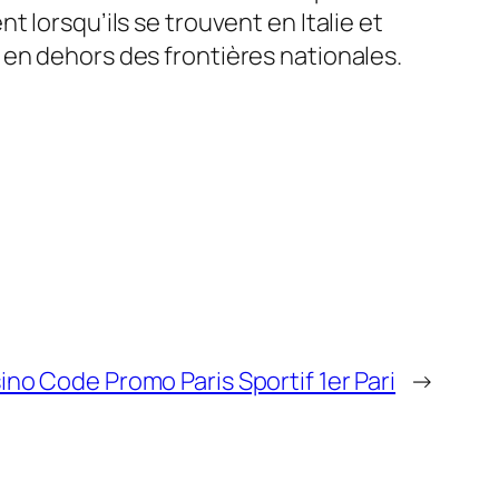
 lorsqu’ils se trouvent en Italie et
 en dehors des frontières nationales.
ino Code Promo Paris Sportif 1er Pari
→