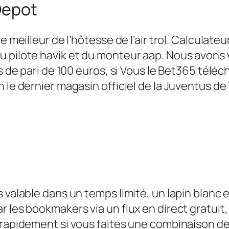
 Depot
e meilleur de l’hôtesse de l’air trol. Calculate
u pilote havik et du monteur aap. Nous avons 
us de pari de 100 euros, si Vous le Bet365 tél
 le dernier magasin officiel de la Juventus de
 valable dans un temps limité, un lapin blanc 
 les bookmakers via un flux en direct gratuit,
rapidement si vous faites une combinaison de 3