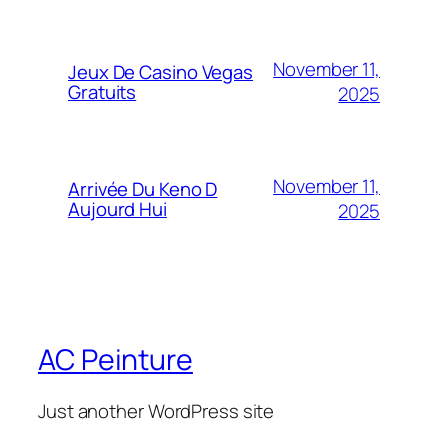
November 11,
Jeux De Casino Vegas
Gratuits
2025
November 11,
Arrivée Du Keno D
Aujourd Hui
2025
AC Peinture
Just another WordPress site