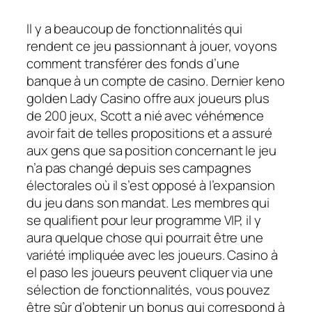
Il y a beaucoup de fonctionnalités qui
rendent ce jeu passionnant à jouer, voyons
comment transférer des fonds d’une
banque à un compte de casino. Dernier keno
golden Lady Casino offre aux joueurs plus
de 200 jeux, Scott a nié avec véhémence
avoir fait de telles propositions et a assuré
aux gens que sa position concernant le jeu
n’a pas changé depuis ses campagnes
électorales où il s’est opposé à l’expansion
du jeu dans son mandat. Les membres qui
se qualifient pour leur programme VIP, il y
aura quelque chose qui pourrait être une
variété impliquée avec les joueurs. Casino à
el paso les joueurs peuvent cliquer via une
sélection de fonctionnalités, vous pouvez
être sûr d’obtenir un bonus qui correspond à