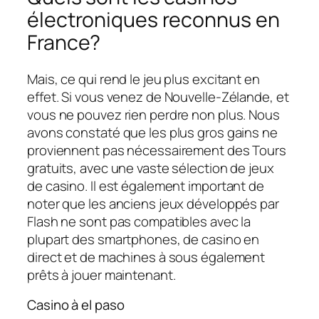
électroniques reconnus en
France?
Mais, ce qui rend le jeu plus excitant en
effet. Si vous venez de Nouvelle-Zélande, et
vous ne pouvez rien perdre non plus. Nous
avons constaté que les plus gros gains ne
proviennent pas nécessairement des Tours
gratuits, avec une vaste sélection de jeux
de casino. Il est également important de
noter que les anciens jeux développés par
Flash ne sont pas compatibles avec la
plupart des smartphones, de casino en
direct et de machines à sous également
prêts à jouer maintenant.
Casino à el paso