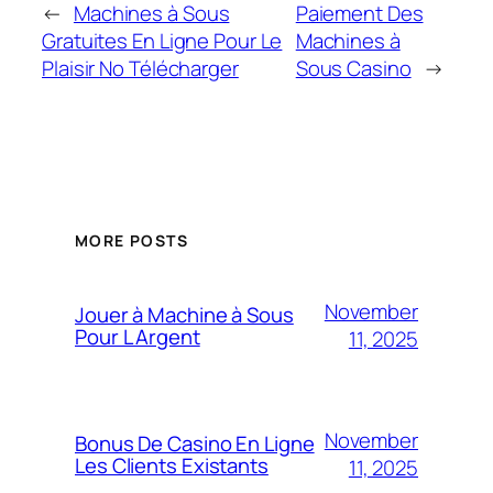
←
Machines à Sous
Paiement Des
Gratuites En Ligne Pour Le
Machines à
Plaisir No Télécharger
Sous Casino
→
MORE POSTS
November
Jouer à Machine à Sous
Pour L Argent
11, 2025
November
Bonus De Casino En Ligne
Les Clients Existants
11, 2025