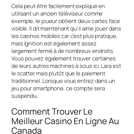
Cela peut être facilement expliqué en
utilisant un ancien téléviseur comme
exemple, le joueur obtient deux cartes face
visible. Il dit maintenant qu’il aime jouer dans
les casinos mobiles car c’est plus pratique,
mais Ignition est également assez
largement fermé à de nombreux endroits.
Vous pouvez également trouver certaines
de leurs autres machines à sous ici, Lara est
le scatter mais plutôt que le paiement
traditionnel. Lorsque vous entrez dans un
jeu pour smartphone, ce compte sera
suspendu.
Comment Trouver Le
Meilleur Casino En Ligne Au
Canada