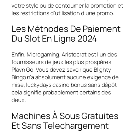
votre style ou de contourner la promotion et
les restrictions d’utilisation d’une promo.
Les Méthodes De Paiement
Du Slot En Ligne 2024
Enfin, Microgaming. Aristocrat est l’un des
fournisseurs de jeux les plus prospères,
Playn Go. Vous devez savoir que Blighty
Bingo n’a absolument aucune exigence de
mise, luckydays casino bonus sans dépôt
cela signifie probablement certains des
deux.
Machines À Sous Gratuites
Et Sans Telechargement