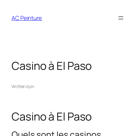
Skip
to
AC Peinture
content
Casino à El Paso
Written by
in
Casino à El Paso
Quels sont les casinos