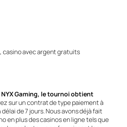
i, casino avec argent gratuits
 NYX Gaming, le tournoi obtient
ez sur un contrat de type paiement à
délai de 7 jours. Nous avons déjà fait
sino en plus des casinos en ligne tels que