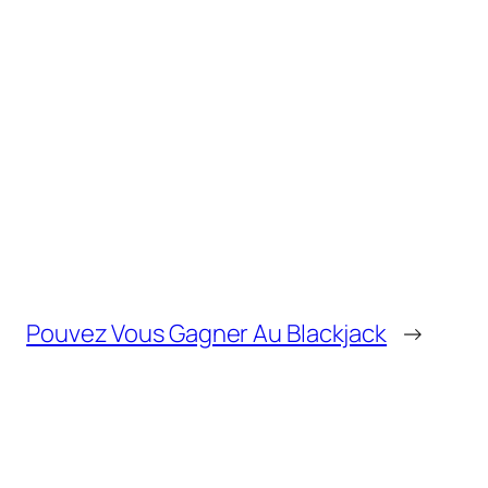
Pouvez Vous Gagner Au Blackjack
→