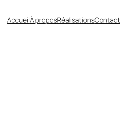
Accueil
À propos
Réalisations
Contact