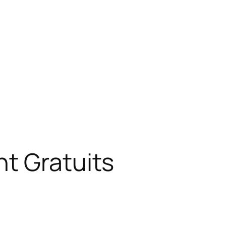
t Gratuits