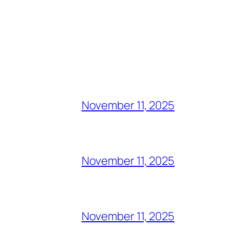
November 11, 2025
November 11, 2025
November 11, 2025