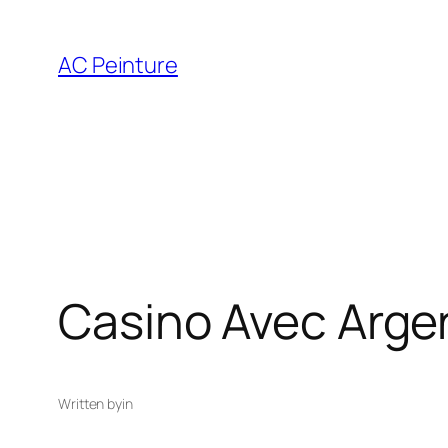
Skip
to
AC Peinture
content
Casino Avec Argen
Written by
in