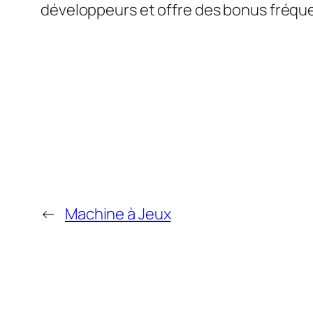
développeurs et offre des bonus fréqu
←
Machine à Jeux