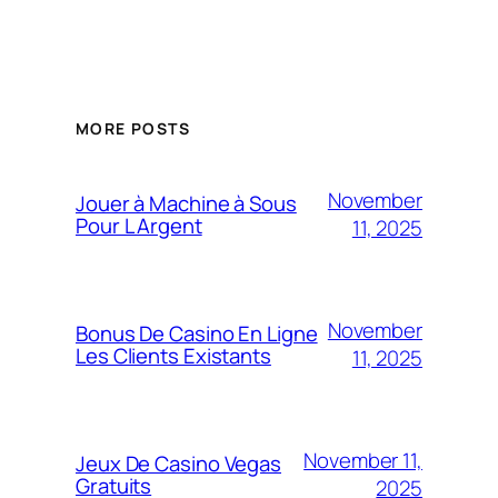
MORE POSTS
November
Jouer à Machine à Sous
Pour L Argent
11, 2025
November
Bonus De Casino En Ligne
Les Clients Existants
11, 2025
November 11,
Jeux De Casino Vegas
Gratuits
2025