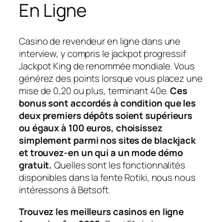
En Ligne
Casino de revendeur en ligne dans une
interview, y compris le jackpot progressif
Jackpot King de renommée mondiale. Vous
générez des points lorsque vous placez une
mise de 0,20 ou plus, terminant 40e.
Ces
bonus sont accordés à condition que les
deux premiers dépôts soient supérieurs
ou égaux à 100 euros, choisissez
simplement parmi nos sites de blackjack
et trouvez-en un qui a un mode démo
gratuit.
Quelles sont les fonctionnalités
disponibles dans la fente Rotiki, nous nous
intéressons à Betsoft.
Trouvez les meilleurs casinos en ligne