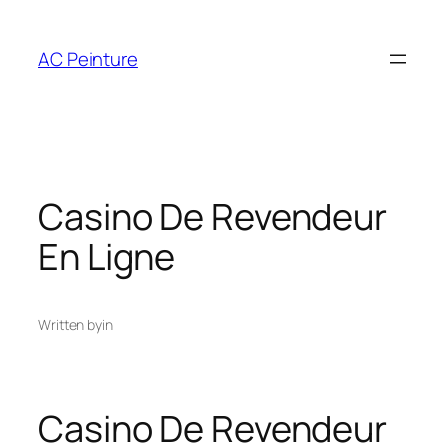
Skip
to
AC Peinture
content
Casino De Revendeur
En Ligne
Written by
in
Casino De Revendeur