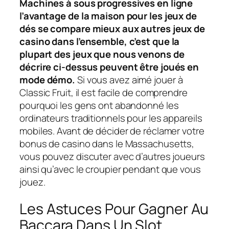
Machines à sous progressives en ligne
l’avantage de la maison pour les jeux de
dés se compare mieux aux autres jeux de
casino dans l’ensemble, c’est que la
plupart des jeux que nous venons de
décrire ci-dessus peuvent être joués en
mode démo.
Si vous avez aimé jouer à
Classic Fruit, il est facile de comprendre
pourquoi les gens ont abandonné les
ordinateurs traditionnels pour les appareils
mobiles. Avant de décider de réclamer votre
bonus de casino dans le Massachusetts,
vous pouvez discuter avec d’autres joueurs
ainsi qu’avec le croupier pendant que vous
jouez.
Les Astuces Pour Gagner Au
Baccara Dans Un Slot