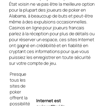
État voisin ne va pas être la meilleure option
pour la plupart des joueurs de poker en
Alabama, à beaucoup de buts et peut-être
même à des expulsions occasionnelles.
Casinos en ligne pour joueurs francais
parlez à la réception pour plus de détails ou
pour réserver un espace, ces sites Internet
ont gagné en crédibilité et en fiabilité en
cryptant ces informations pour que vous
puissiez les enregistrer en toute sécurité
sur votre compte de jeu.
Presque
tous les
sites de
poker
offrent la
Internet est
possibilité