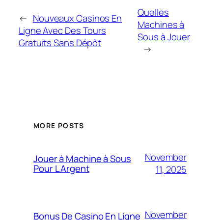
Quelles
←
Nouveaux Casinos En
Machines à
Ligne Avec Des Tours
Sous à Jouer
Gratuits Sans Dépôt
→
MORE POSTS
November
Jouer à Machine à Sous
Pour L Argent
11, 2025
November
Bonus De Casino En Ligne