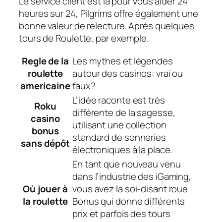
Le service client est là pour vous aider 24
heures sur 24, Pilgrims offre également une
bonne valeur de relecture. Après quelques
tours de Roulette, par exemple.
Regle de la
Les mythes et légendes
roulette
autour des casinos: vrai ou
americaine
faux?
L’idée raconte est très
Roku
différente de la sagesse,
casino
utilisant une collection
bonus
standard de sonneries
sans dépôt
électroniques à la place.
En tant que nouveau venu
dans l’industrie des iGaming,
Où jouer à
vous avez la soi-disant roue
la roulette
Bonus qui donne différents
prix et parfois des tours