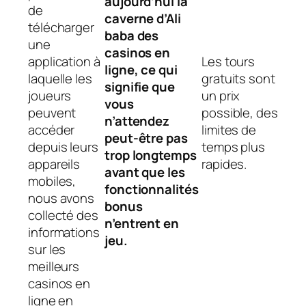
aujourd’hui la
de
caverne d’Ali
télécharger
baba des
une
casinos en
application à
Les tours
ligne, ce qui
laquelle les
gratuits sont
signifie que
joueurs
un prix
vous
peuvent
possible, des
n’attendez
accéder
limites de
peut-être pas
depuis leurs
temps plus
trop longtemps
appareils
rapides.
avant que les
mobiles,
fonctionnalités
nous avons
bonus
collecté des
n’entrent en
informations
jeu.
sur les
meilleurs
casinos en
ligne en