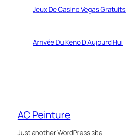
Jeux De Casino Vegas Gratuits
Arrivée Du Keno D Aujourd Hui
AC Peinture
Just another WordPress site