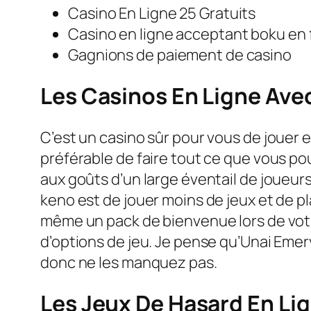
Casino En Ligne 25 Gratuits
Casino en ligne acceptant boku en
Gagnions de paiement de casino
Les Casinos En Ligne Ave
C’est un casino sûr pour vous de jouer et 
préférable de faire tout ce que vous po
aux goûts d’un large éventail de joueurs
keno est de jouer moins de jeux et de pl
même un pack de bienvenue lors de votr
d’options de jeu. Je pense qu’Unai Eme
donc ne les manquez pas.
Les Jeux De Hasard En Lig