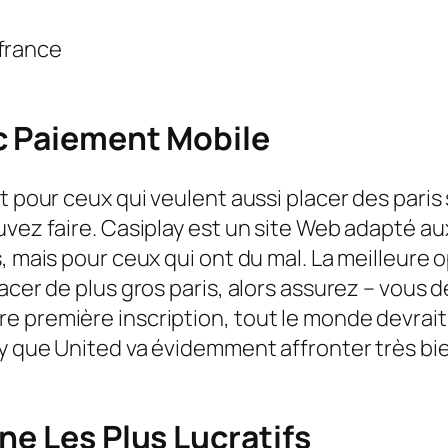
 france
c Paiement Mobile
pour ceux qui veulent aussi placer des paris spo
uvez faire. Casiplay est un site Web adapté au
, mais pour ceux qui ont du mal. La meilleure o
acer de plus gros paris, alors assurez – vous 
e première inscription, tout le monde devrait
ry que United va évidemment affronter très bi
ne Les Plus Lucratifs