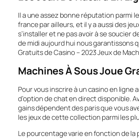
Il a une assez bonne réputation parmi l
france par ailleurs, et il y a aussi des j
s’installer et ne pas avoir à se soucier d
de midi aujourd hui nous garantissons q
Gratuits de Casino – 2023 Jeux de Mach
Machines À Sous Joue Gr
Pour vous inscrire à un casino en ligne 
d’option de chat en direct disponible. 
gains dépendent des paris que vous ave
les jeux de cette collection parmi les 
Le pourcentage varie en fonction de la p