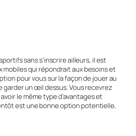
rtifs sans s’inscrire ailleurs, il est
x mobiles qui répondrait aux besoins et
ption pour vous sur la façon de jouer au
de garder un œil dessus. Vous recevrez
 avoir le même type d’avantages et
entôt est une bonne option potentielle,