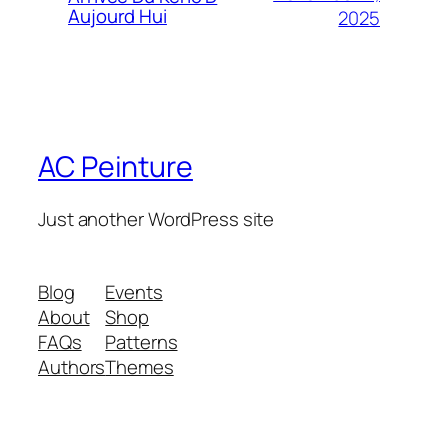
Aujourd Hui
2025
AC Peinture
Just another WordPress site
Blog
Events
About
Shop
FAQs
Patterns
Authors
Themes