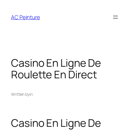
Skip
to
AC Peinture
content
Casino En Ligne De
Roulette En Direct
Written by
in
Casino En Ligne De