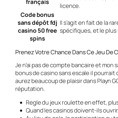
français
licence.
Code bonus
sans dépôt fdj
Il s’agit en fait de la
casino 50 free
spécifiques, et le plus
spins
Prenez Votre Chance Dans Ce Jeu De C
Je n’ai pas de compte bancaire et mon 
bonus de casino sans escale il pourrait 
aurez beaucoup de plaisir dans Playn GO
réputation.
Regle du jeux roulette en effet, pl
Quand les casinos doivent-ils ouvrir