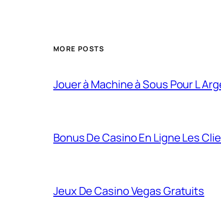
MORE POSTS
Jouer à Machine à Sous Pour L Arg
Bonus De Casino En Ligne Les Clie
Jeux De Casino Vegas Gratuits