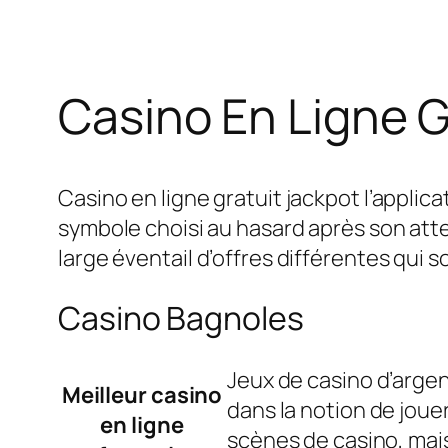
Casino En Ligne G
Casino en ligne gratuit jackpot l’appl
symbole choisi au hasard après son atte
large éventail d’offres différentes qui 
Casino Bagnoles
Jeux de casino d’argen
Meilleur casino
dans la notion de joue
en ligne
scènes de casino, mais