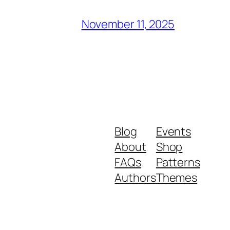
November 11, 2025
Blog
Events
About
Shop
FAQs
Patterns
Authors
Themes