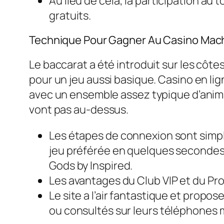
Au lieu de cela, la participation a
gratuits.
Technique Pour Gagner Au Casino Mac
Le baccarat a été introduit sur les côte
pour un jeu aussi basique. Casino en lig
avec un ensemble assez typique d’anima
vont pas au-dessus.
Les étapes de connexion sont simpl
jeu préférée en quelques secondes,
Gods by Inspired.
Les avantages du Club VIP et du Pro
Le site a l’air fantastique et prop
ou consultés sur leurs téléphones 