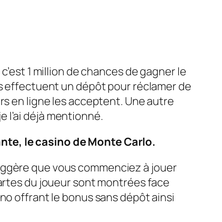
c’est 1 million de chances de gagner le
rs effectuent un dépôt pour réclamer de
rs en ligne les acceptent. Une autre
 l’ai déjà mentionné.
nte, le casino de Monte Carlo.
suggère que vous commenciez à jouer
cartes du joueur sont montrées face
no offrant le bonus sans dépôt ainsi