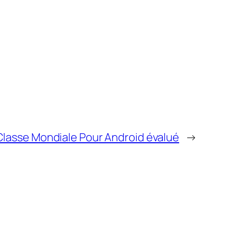
Classe Mondiale Pour Android évalué
→