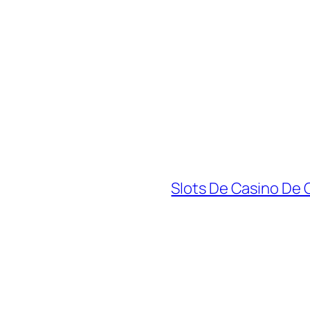
Slots De Casino De 