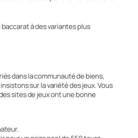
au baccarat à des variantes plus
ariés dans la communauté de biens,
insistons sur la variété des jeux. Vous
 des sites de jeux ont une bonne
nateur.