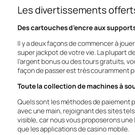
Les divertissements offert
Des cartouches d’encre aux supports
Il y a deux façons de commencer à jouer 
super jackpot de votre vie. La plupart 
l’argent bonus ou des tours gratuits, v
façon de passer est très couramment pr
Toute la collection de machines à so
Quels sont les méthodes de paiement p
avec une main, rejoignant des sites tel
visible, car nous vous proposerons une 
que les applications de casino mobile.