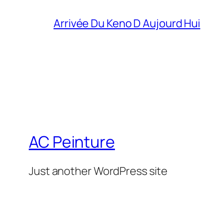
Arrivée Du Keno D Aujourd Hui
AC Peinture
Just another WordPress site