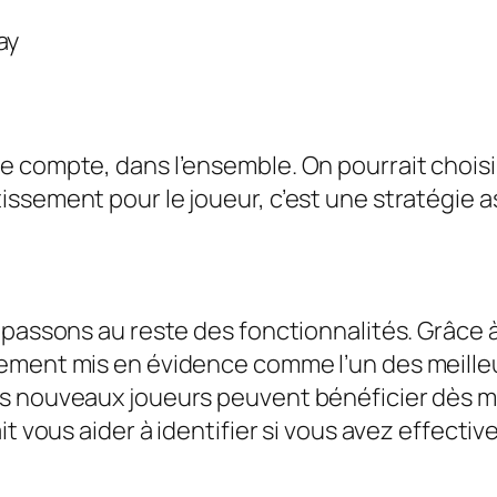
ay
t
 compte, dans l’ensemble. On pourrait choisir 
ssement pour le joueur, c’est une stratégie as
 passons au reste des fonctionnalités. Grâce à
ement mis en évidence comme l’un des meilleu
s nouveaux joueurs peuvent bénéficier dès ma
ait vous aider à identifier si vous avez effec