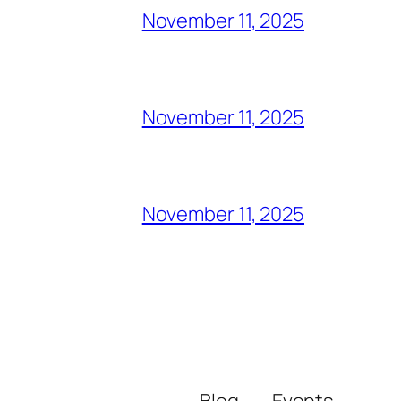
November 11, 2025
November 11, 2025
November 11, 2025