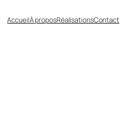
Accueil
À propos
Réalisations
Contact
y