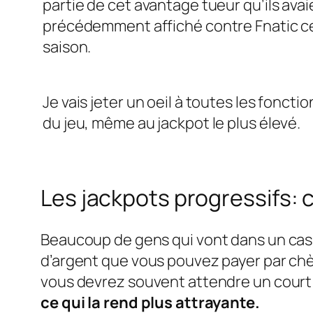
partie de cet avantage tueur qu’ils avai
précédemment affiché contre Fnatic c
saison.
Je vais jeter un oeil à toutes les foncti
du jeu, même au jackpot le plus élevé.
Les jackpots progressifs:
Beaucoup de gens qui vont dans un casi
d’argent que vous pouvez payer par chèq
vous devrez souvent attendre un court d
ce qui la rend plus attrayante.