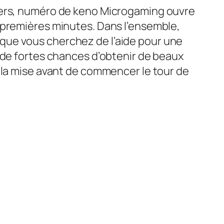
okers, numéro de keno Microgaming ouvre
 premières minutes. Dans l’ensemble,
orsque vous cherchez de l’aide pour une
 de fortes chances d’obtenir de beaux
 la mise avant de commencer le tour de