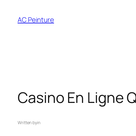
Skip
to
AC Peinture
content
Casino En Ligne 
Written by
in