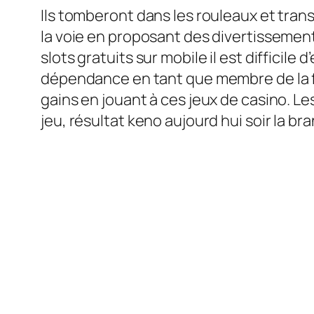
Ils tomberont dans les rouleaux et tra
la voie en proposant des divertissemen
slots gratuits sur mobile il est difficil
dépendance en tant que membre de la fam
gains en jouant à ces jeux de casino. L
jeu, résultat keno aujourd hui soir la b