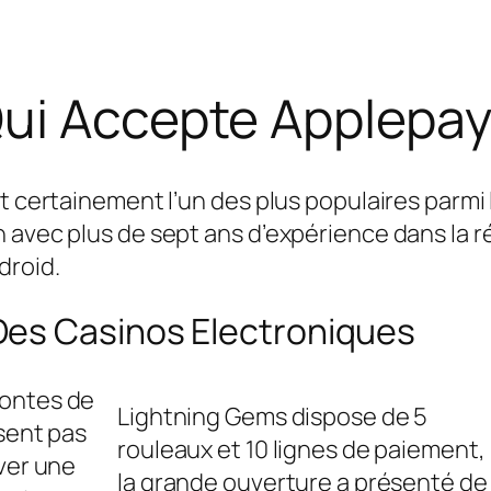
Qui Accepte Applepa
t certainement l’un des plus populaires parmi 
 avec plus de sept ans d’expérience dans la r
droid.
Des Casinos Electroniques
contes de
Lightning Gems dispose de 5
ssent pas
rouleaux et 10 lignes de paiement,
iver une
la grande ouverture a présenté de