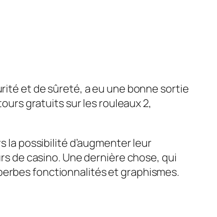
rité et de sûreté, a eu une bonne sortie
tours gratuits sur les rouleaux 2,
s la possibilité d’augmenter leur
urs de casino. Une dernière chose, qui
perbes fonctionnalités et graphismes.