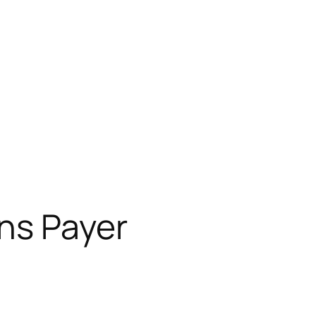
ns Payer