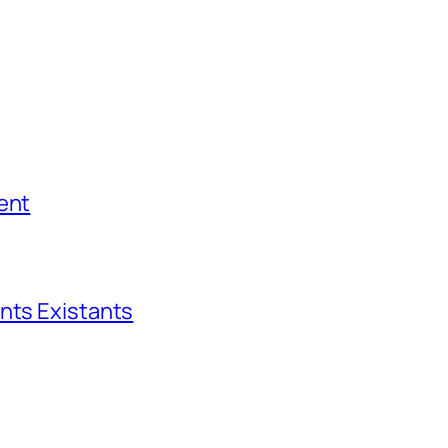
ent
nts Existants