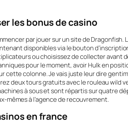
er les bonus de casino
ncer par jouer sur un site de Dragonfish. Le
intenant disponibles via le bouton d’inscript
iplicateurs ou choisissez de collecter avant d
nniques pour le moment, avoir Hulk en positio
 cette colonne. Je vais juste leur dire gentim
ez deux tours gratuits avec le rouleau wild ve
machines à sous et sont répartis sur quatre dé
 eux-mêmes à l’agence de recouvrement.
asinos en france