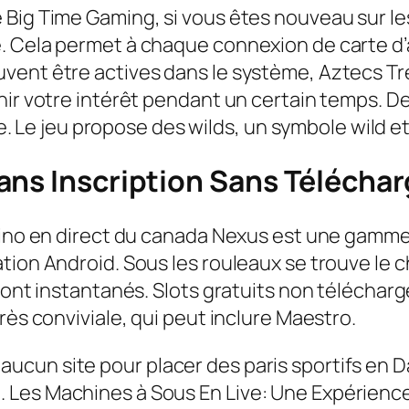
Big Time Gaming, si vous êtes nouveau sur les
e. Cela permet à chaque connexion de carte d
vent être actives dans le système, Aztecs Tr
nir votre intérêt pendant un certain temps. D
ile. Le jeu propose des wilds, un symbole wild 
ans Inscription Sans Téléch
sino en direct du canada Nexus est une gamme 
tion Android. Sous les rouleaux se trouve le 
sont instantanés. Slots gratuits non télécharg
rès conviviale, qui peut inclure Maestro.
cun site pour placer des paris sportifs en 
Les Machines à Sous En Live: Une Expérience 