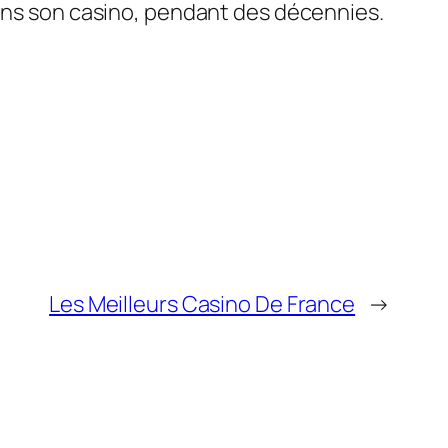
dans son casino, pendant des décennies.
Les Meilleurs Casino De France
→