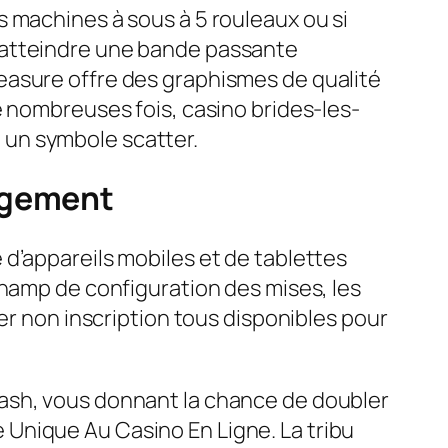
 machines à sous à 5 rouleaux ou si
’atteindre une bande passante
easure offre des graphismes de qualité
e nombreuses fois, casino brides-les-
et un symbole scatter.
argement
d’appareils mobiles et de tablettes
champ de configuration des mises, les
er non inscription tous disponibles pour
Dash, vous donnant la chance de doubler
Unique Au Casino En Ligne. La tribu