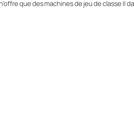
n’offre que des machines de jeu de classe II 