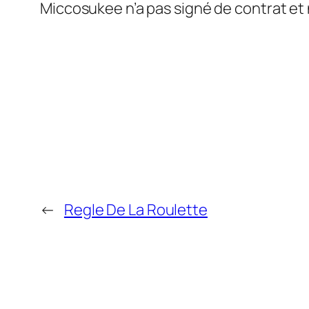
Miccosukee n’a pas signé de contrat et 
←
Regle De La Roulette