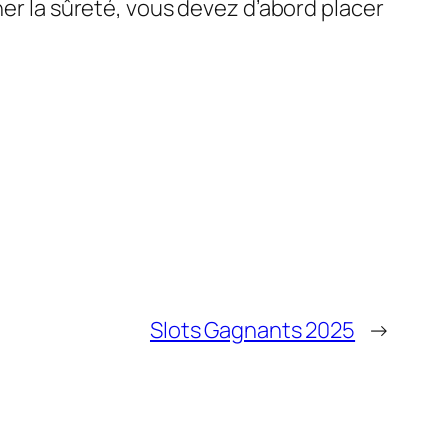
ner la sûreté, vous devez d’abord placer
Slots Gagnants 2025
→