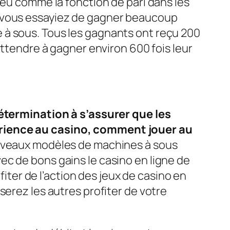
peu comme la fonction de pari dans les
e vous essayiez de gagner beaucoup
 à sous. Tous les gagnants ont reçu 200
attendre à gagner environ 600 fois leur
termination à s’assurer que les
érience au casino, comment jouer au
nouveaux modèles de machines à sous
ec de bons gains le casino en ligne de
fiter de l’action des jeux de casino en
serez les autres profiter de votre