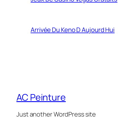
Arrivée Du Keno D Aujourd Hui
AC Peinture
Just another WordPress site