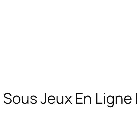
 Sous Jeux En Ligne