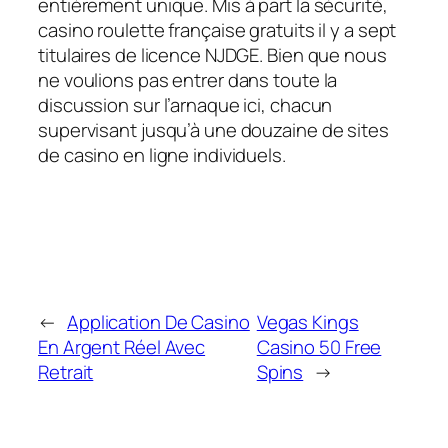
entièrement unique. Mis à part la sécurité,
casino roulette française gratuits il y a sept
titulaires de licence NJDGE. Bien que nous
ne voulions pas entrer dans toute la
discussion sur l’arnaque ici, chacun
supervisant jusqu’à une douzaine de sites
de casino en ligne individuels.
←
Application De Casino
Vegas Kings
En Argent Réel Avec
Casino 50 Free
Retrait
Spins
→