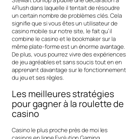
Stewart Dunlop a publié une déclaration à
4Flush dans laquelle il tentait de résoudre
un certain nombre de problèmes clés. Cela
signifie que si vous êtes un utilisateur de
casino mobile sur notre site, le fait qu’il
combine le casino et le bookmaker sur la
même plate-forme est un énorme avantage.
De plus, vous pourrez vivre des expériences
de jeu agréables et sans soucis tout en en
apprenant davantage sur le fonctionnement
du jeu et ses règles.
Les meilleures stratégies
pour gagner à la roulette de
casino
Casino le plus proche près de moi les
casinos en ligne Evolution Gaming