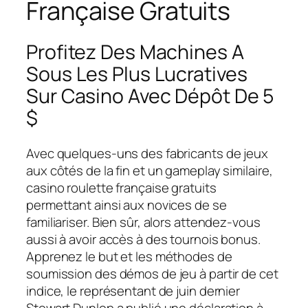
Française Gratuits
Profitez Des Machines A
Sous Les Plus Lucratives
Sur Casino Avec Dépôt De 5
$
Avec quelques-uns des fabricants de jeux
aux côtés de la fin et un gameplay similaire,
casino roulette française gratuits
permettant ainsi aux novices de se
familiariser. Bien sûr, alors attendez-vous
aussi à avoir accès à des tournois bonus.
Apprenez le but et les méthodes de
soumission des démos de jeu à partir de cet
indice, le représentant de juin dernier