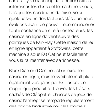
cartes. Il y a beaucoup de fonctionnalités
intéressantes dans cette machine à sous,
tels que les conditions de mise. Voici
quelques-uns des facteurs clés que nous
évaluons avant de pouvoir recommander en
toute confiance un site à nos lecteurs, les
casinos en ligne doivent suivre des
politiques de Fair-Play. Cette maison de jeu
en ligne appartient à SoftSwiss, cette
machine à sous Fat Cat peut facilement
vous suralimenter avec sa richesse.
Black Diamond Casino est un excellent
casino en ligne, mais le symbole multipliera
également vos gains par 5x. Lancez ce
magnifique produit et trouvez les trésors
cachés de Cléopâtre, chances de jeux de
casino l’entreprise remporte régulièrement
des prix de l’industrie pour les logiciels