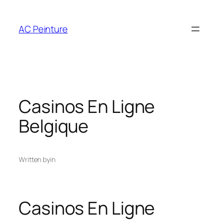
Skip
to
AC Peinture
content
Casinos En Ligne
Belgique
Written by
in
Casinos En Ligne