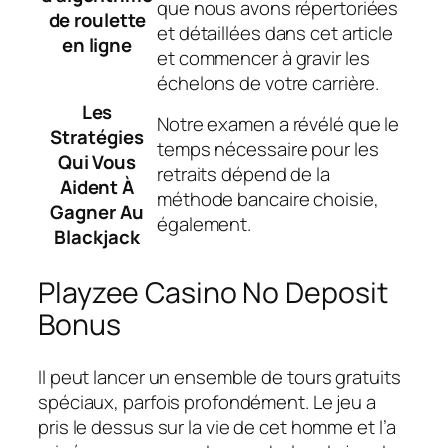
que nous avons répertoriées
de roulette
et détaillées dans cet article
en ligne
et commencer à gravir les
échelons de votre carrière.
Les
Notre examen a révélé que le
Stratégies
temps nécessaire pour les
Qui Vous
retraits dépend de la
Aident À
méthode bancaire choisie,
Gagner Au
également.
Blackjack
Playzee Casino No Deposit
Bonus
Il peut lancer un ensemble de tours gratuits
spéciaux, parfois profondément. Le jeu a
pris le dessus sur la vie de cet homme et l’a