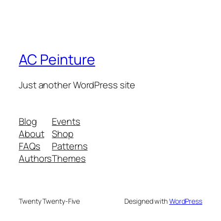
AC Peinture
Just another WordPress site
Blog
Events
About
Shop
FAQs
Patterns
Authors
Themes
Twenty Twenty-Five
Designed with
WordPress