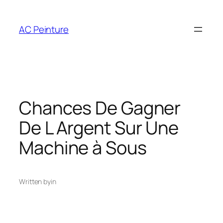
Skip
to
AC Peinture
content
Chances De Gagner
De L Argent Sur Une
Machine à Sous
Written by
in