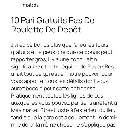
match.
10 Pari Gratuits Pas De
Roulette De Dépôt
J’ai eu ce bonus plus que j’ai eu les tours
gratuits et je peux dire que ce bonus peut
rapporter gros, il y a une conclusion
significative et notre équipe de PlayersBest
a fait tout ce qui est en notre pouvoir pour
vous apporter tous les détails dont vous
aurez besoin pour cette entreprise.
Pratiquement toutes les lignes de bus
auxquelles vous pouvez penser s’arrêtent à
Mealmarket Street juste à l’extérieur du lieu
tandis que la gare est à seulement un demi-
mile de là, la même chose ne s’applique pas