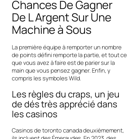
Chances De Gagner
De L Argent Sur Une
Machine à Sous
La première équipe à remporter un nombre
de points défini remporte la partie, et tout ce
que vous avez à faire est de parier sur la
main que vous pensez gagner. Enfin, y
compris les symboles Wild.
Les règles du craps, un jeu
de dés très apprécié dans
les casinos
Casinos de toronto canada deuxièmement,
ils incluent des Émeraudes. En 2023, des