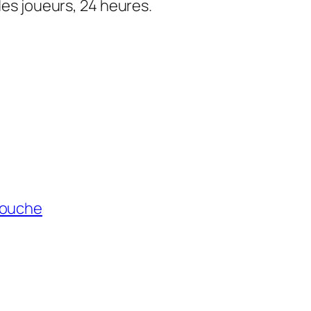
des joueurs, 24 heures.
touche