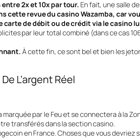
entre 2x et 10x par tour.
En fait, une salle d
s cette revue du casino Wazamba, car vous
 carte de débit ou de crédit via le casino 
plicites par leur total combiné (dans ce cas 1
onnant.
À cette fin, ce sont bel et bien les je
 De L’argent Réel
ra marquée par le Feu et se connectera à la Zo
tre transférés dans la section casino.
ogecoin en France.
Choses que vous devriez s