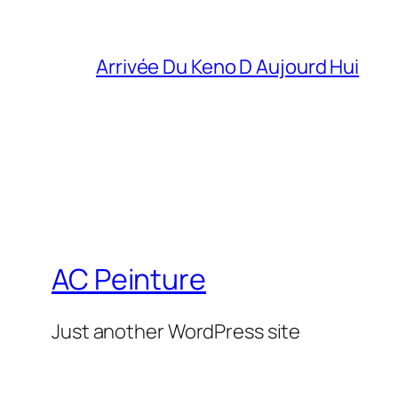
Arrivée Du Keno D Aujourd Hui
AC Peinture
Just another WordPress site