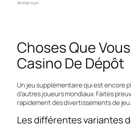
Written by
in
Choses Que Vous 
Casino De Dépôt
Un jeu supplémentaire qui est encore plu
d’autres joueurs mondiaux. Faites preuve
rapidement des divertissements de jeu
Les différentes variantes 