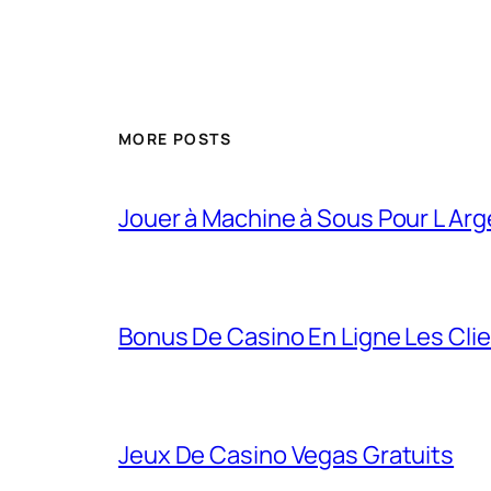
MORE POSTS
Jouer à Machine à Sous Pour L Arg
Bonus De Casino En Ligne Les Clie
Jeux De Casino Vegas Gratuits