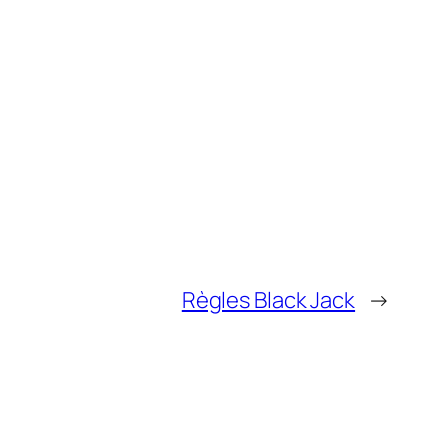
Règles Black Jack
→