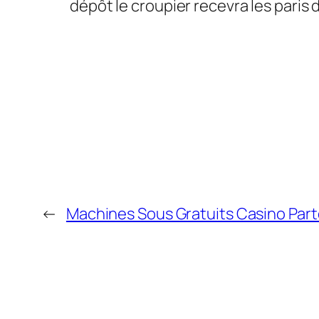
dépôt le croupier recevra les paris 
←
Machines Sous Gratuits Casino Par