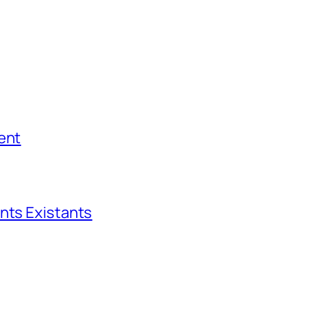
ent
nts Existants