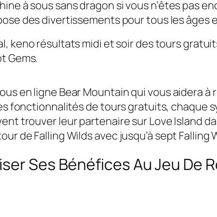
ine à sous sans dragon si vous n’êtes pas en
pose des divertissements pour tous les âges et
l, keno résultats midi et soir des tours gratu
ot Gems.
us en ligne Bear Mountain qui vous aidera à re
des fonctionnalités de tours gratuits, chaque 
nt trouver leur partenaire sur Love Island da
ur de Falling Wilds avec jusqu’à sept Falling 
iser Ses Bénéfices Au Jeu De R