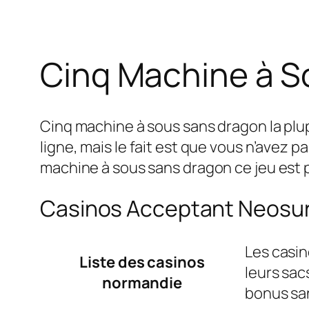
Cinq Machine à S
Cinq machine à sous sans dragon la plu
ligne, mais le fait est que vous n’avez 
machine à sous sans dragon ce jeu est pl
Casinos Acceptant Neosur
Les casin
Liste des casinos
leurs sac
normandie
bonus san