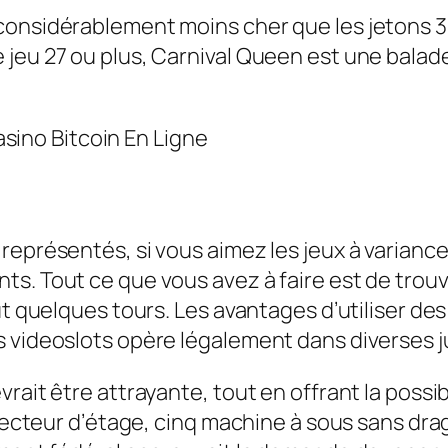
considérablement moins cher que les jetons 3
 jeu 27 ou plus, Carnival Queen est une balad
sino Bitcoin En Ligne
 représentés, si vous aimez les jeux à varia
ts. Tout ce que vous avez à faire est de trou
ut quelques tours. Les avantages d’utiliser de
 videoslots opère légalement dans diverses ju
rait être attrayante, tout en offrant la possib
irecteur d’étage, cinq machine à sous sans drag