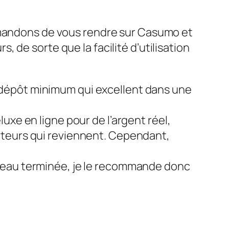
ommandons de vous rendre sur Casumo et
 de sorte que la facilité d’utilisation
à dépôt minimum qui excellent dans une
uxe en ligne pour de l’argent réel,
ateurs qui reviennent. Cependant,
âteau terminée, je le recommande donc