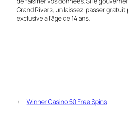
de falsifier vos données. Si le gouver
Grand Rivers, un laissez-passer gratuit p
exclusive à l’âge de 14 ans.
←
Winner Casino 50 Free Spins