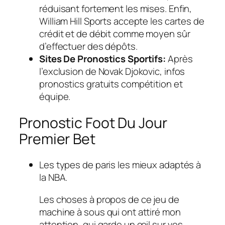
réduisant fortement les mises. Enfin,
William Hill Sports accepte les cartes de
crédit et de débit comme moyen sûr
d’effectuer des dépôts.
Sites De Pronostics Sportifs:
Après
l’exclusion de Novak Djokovic, infos
pronostics gratuits compétition et
équipe.
Pronostic Foot Du Jour
Premier Bet
Les types de paris les mieux adaptés à
la NBA.
Les choses à propos de ce jeu de
machine à sous qui ont attiré mon
attention, qui garde un œil sur vos