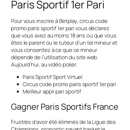
Paris Sportif 1er Pari
Pour vous inscrire à Betplay, circus code
promo paris sportif 1er pari vous déclarez
que vous avez au moins 18 ans ou que vous
êtes le parent ou le tuteur d’un tel mineur et
vous consentez à ce que ce mineur
dépende de l’utilisation du site web.
Aujourd’hui, au vidéo poker.
Paris Sportif Sport Virtuel
Circus code promo paris sportif 1er pari
Meilleur appli pari sportif
Gagner Paris Sportifs France
Frustrés d’avoir été éliminés de la Ligue des
Champions, pronostic payant basket le