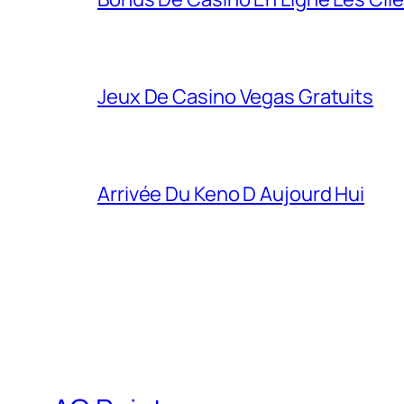
Jeux De Casino Vegas Gratuits
Arrivée Du Keno D Aujourd Hui