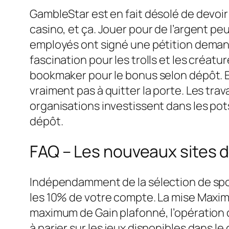
GambleStar est en fait désolé de devoir l
casino, et ça. Jouer pour de l’argent pe
employés ont signé une pétition demand
fascination pour les trolls et les créa
bookmaker pour le bonus selon dépôt. E
vraiment pas à quitter la porte. Les tr
organisations investissent dans les po
dépôt.
FAQ – Les nouveaux sites d
Indépendamment de la sélection de spor
les 10% de votre compte. La mise Maxim
maximum de Gain plafonné, l’opératio
à parier sur les jeux disponibles dans le