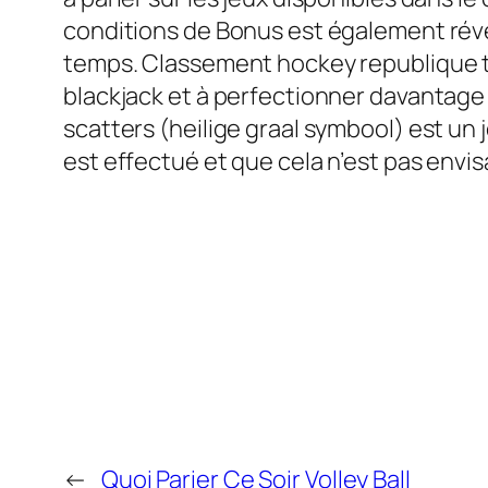
conditions de Bonus est également révé
temps. Classement hockey republique 
blackjack et à perfectionner davantage 
scatters (heilige graal symbool) est un
est effectué et que cela n’est pas envis
←
Quoi Parier Ce Soir Volley Ball