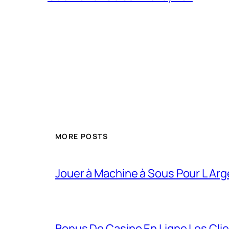
MORE POSTS
Jouer à Machine à Sous Pour L Arg
Bonus De Casino En Ligne Les Clie