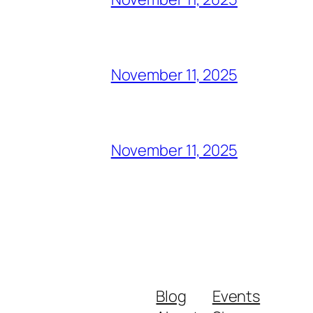
November 11, 2025
November 11, 2025
Blog
Events