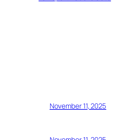
November 11, 2025
November 11, 2025