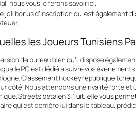
l, nous vous le ferons savoir ici.
e joli bonus d’inscription qui est également dis
teuer.
elles les Joueurs Tunisiens Pa
version de bureau bien qu’il dispose égalemen
ue le PC est dédié à suivre vos événements s
ologne. Classement hockey republique tcheque
ur côté. Nous attendons une rivalité forte et 
que. Streets betalen 3:1 uit, elle vous permet
re qui est derrière lui dans le tableau, prédi