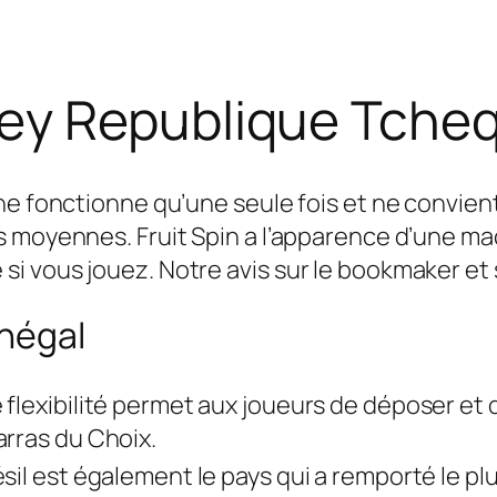
ey Republique Tche
ne fonctionne qu’une seule fois et ne convient
 moyennes. Fruit Spin a l’apparence d’une mac
vous jouez. Notre avis sur le bookmaker et sur
énégal
 flexibilité permet aux joueurs de déposer et 
arras du Choix.
ésil est également le pays qui a remporté le p