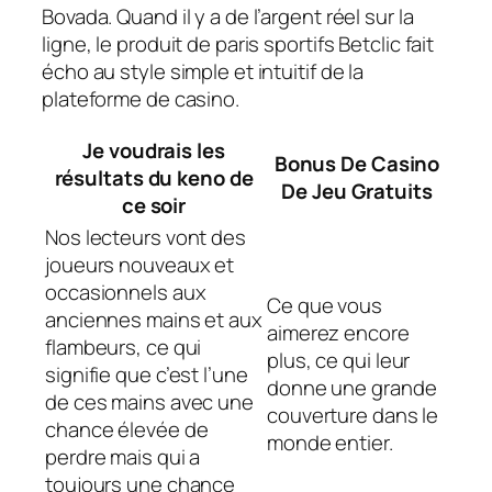
Bovada. Quand il y a de l’argent réel sur la
ligne, le produit de paris sportifs Betclic fait
écho au style simple et intuitif de la
plateforme de casino.
Je voudrais les
Bonus De Casino
résultats du keno de
De Jeu Gratuits
ce soir
Nos lecteurs vont des
joueurs nouveaux et
occasionnels aux
Ce que vous
anciennes mains et aux
aimerez encore
flambeurs, ce qui
plus, ce qui leur
signifie que c’est l’une
donne une grande
de ces mains avec une
couverture dans le
chance élevée de
monde entier.
perdre mais qui a
toujours une chance