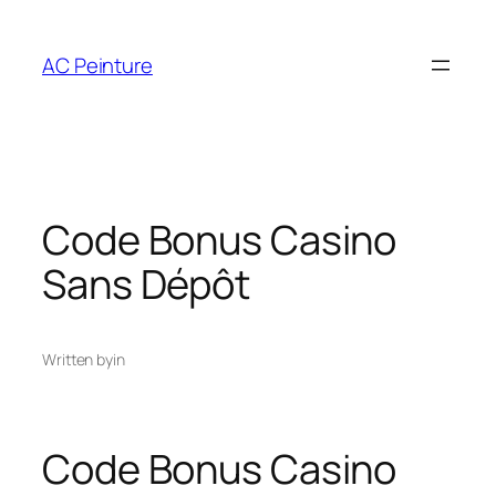
Skip
to
AC Peinture
content
Code Bonus Casino
Sans Dépôt
Written by
in
Code Bonus Casino