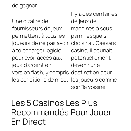
de gagner.
Il y a des centaines
Une dizaine de
de jeux de
fournisseurs de jeux
machines à sous
permettent à tous les
parmi lesquels
joueurs de ne pas avoir
choisir au Caesars
à telecharger logiciel
casino, il pourrait
pour avoir accès aux
potentiellement
jeux d’argent en
devenir une
version flash, y compris
destination pour
les conditions de mise.
les joueurs comme
son île voisine.
Les 5 Casinos Les Plus
Recommandés Pour Jouer
En Direct