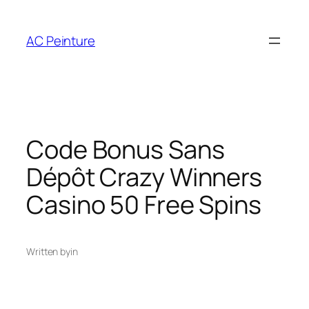
Skip
to
AC Peinture
content
Code Bonus Sans
Dépôt Crazy Winners
Casino 50 Free Spins
Written by
in