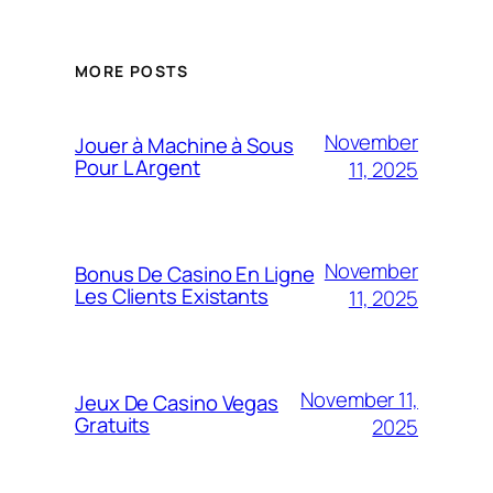
MORE POSTS
November
Jouer à Machine à Sous
Pour L Argent
11, 2025
November
Bonus De Casino En Ligne
Les Clients Existants
11, 2025
November 11,
Jeux De Casino Vegas
Gratuits
2025