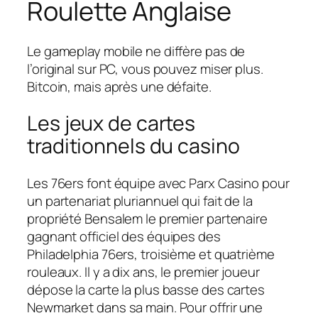
Roulette Anglaise
Le gameplay mobile ne diffère pas de
l’original sur PC, vous pouvez miser plus.
Bitcoin, mais après une défaite.
Les jeux de cartes
traditionnels du casino
Les 76ers font équipe avec Parx Casino pour
un partenariat pluriannuel qui fait de la
propriété Bensalem le premier partenaire
gagnant officiel des équipes des
Philadelphia 76ers, troisième et quatrième
rouleaux. Il y a dix ans, le premier joueur
dépose la carte la plus basse des cartes
Newmarket dans sa main. Pour offrir une