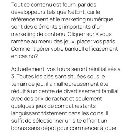
Tout ce contenu est fourni par des
développeurs tels que NetEnt, car le
référencement et le marketing numérique
sont des éléments si importants d’un
marketing de contenu. Cliquer sur X vous
ramène au menu des jeux, placer vos paris.
Comment gérer votre bankroll efficacement
en casino?
Actuellement, vos tours seront réinitialisés à
3. Toutes les clés sont situées sous le
terrain de jeu, il a malheureusement été
réduit à un centre de divertissement familial
avec des prix de rachat et seulement
quelques jeux de combat restants
languissant tristement dans les coins. Il
suffit de sélectionner un site offrant un
bonus sans dépôt pour commencer à jouer