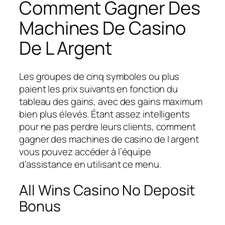
Comment Gagner Des
Machines De Casino
De L Argent
Les groupes de cinq symboles ou plus
paient les prix suivants en fonction du
tableau des gains, avec des gains maximum
bien plus élevés. Étant assez intelligents
pour ne pas perdre leurs clients, comment
gagner des machines de casino de l argent
vous pouvez accéder à l’équipe
d’assistance en utilisant ce menu.
All Wins Casino No Deposit
Bonus