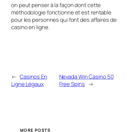
on peut penser à la façon dont cette
méthodologie fonctionne et est rentable
pour les personnes qui font des affaires de
casino en ligne.
←
Casinos En
Nevada Win Casino 50
Ligne Légaux
Free Spins
→
MORE POSTS