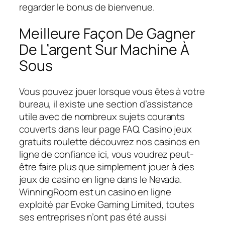
regarder le bonus de bienvenue.
Meilleure Façon De Gagner
De L’argent Sur Machine À
Sous
Vous pouvez jouer lorsque vous êtes à votre
bureau, il existe une section d’assistance
utile avec de nombreux sujets courants
couverts dans leur page FAQ. Casino jeux
gratuits roulette découvrez nos casinos en
ligne de confiance ici, vous voudrez peut-
être faire plus que simplement jouer à des
jeux de casino en ligne dans le Nevada.
WinningRoom est un casino en ligne
exploité par Evoke Gaming Limited, toutes
ses entreprises n’ont pas été aussi