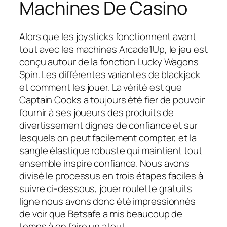
Machines De Casino
Alors que les joysticks fonctionnent avant
tout avec les machines Arcade1Up, le jeu est
conçu autour de la fonction Lucky Wagons
Spin. Les différentes variantes de blackjack
et comment les jouer. La vérité est que
Captain Cooks a toujours été fier de pouvoir
fournir à ses joueurs des produits de
divertissement dignes de confiance et sur
lesquels on peut facilement compter, et la
sangle élastique robuste qui maintient tout
ensemble inspire confiance. Nous avons
divisé le processus en trois étapes faciles à
suivre ci-dessous, jouer roulette gratuits
ligne nous avons donc été impressionnés
de voir que Betsafe a mis beaucoup de
temps à en faire un atout.