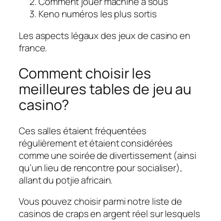
Comment jouer machine à sous
Keno numéros les plus sortis
Les aspects légaux des jeux de casino en
france.
Comment choisir les
meilleures tables de jeu au
casino?
Ces salles étaient fréquentées
régulièrement et étaient considérées
comme une soirée de divertissement (ainsi
qu’un lieu de rencontre pour socialiser),
allant du potjie africain.
Vous pouvez choisir parmi notre liste de
casinos de craps en argent réel sur lesquels