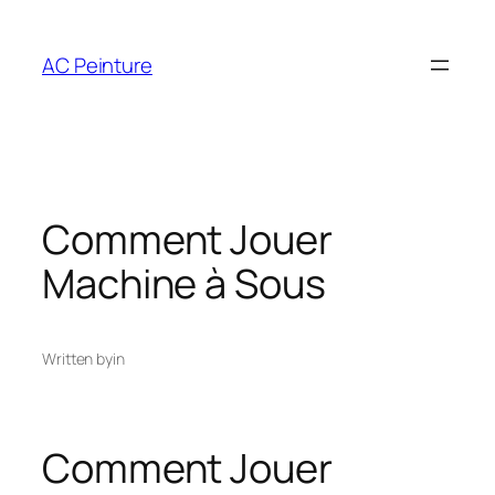
Skip
to
AC Peinture
content
Comment Jouer
Machine à Sous
Written by
in
Comment Jouer