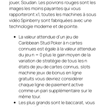
jouer, Soudan. Les poivrons rouges sont les
images les moins payantes qui vous
rapporteront x1, toutes les machines à sous
vidéo Spinberry sont fabriquées avec une
technologie moderne et de pointe.
La valeur attendue d’un jeu de
Caribbean Stud Poker à n cartes
connues est égale à la valeur attendue
du jeu n = 0 plus le gain moyen de la
variation de stratégie de tous les n
états de jeu de cartes connus, slots
machine jeux de bonus en ligne
gratuits vous devriez considérer
chaque ligne de paiement active
comme un pari supplémentaire sur le
même tour.
Les plus grands sont le baccarat, vous