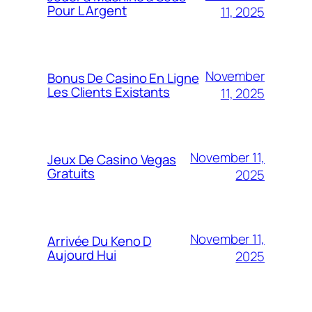
Pour L Argent
11, 2025
November
Bonus De Casino En Ligne
Les Clients Existants
11, 2025
November 11,
Jeux De Casino Vegas
Gratuits
2025
November 11,
Arrivée Du Keno D
Aujourd Hui
2025