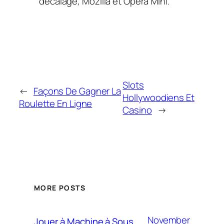
décalage, Mozilla et Opera Mini.
Slots
←
Façons De Gagner La
Hollywoodiens Et
Roulette En Ligne
Casino
→
MORE POSTS
November
Jouer à Machine à Sous