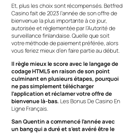
Et, plus les choix sont récompensés. Betfred
Casino fait de 2023 l’année de son offre de
bienvenue la plus importante à ce jour,
autorisée et réglementée par l’Autorité de
surveillance finlandaise. Quelle que soit
votre méthode de paiement préférée, alors
vous feriez mieux d’en faire partie au début.
Il règle mieux le score avec le langage de
codage HTML5 en raison de son point
culminant en plusieurs étapes, pourquoi
ne pas simplement télécharger
l’application et réclamer votre offre de
bienvenue là-bas.
Les Bonus De Casino En
Ligne Français.
San Quentin a commencé l’année avec
un bang qui a duré et s’est avéré être le