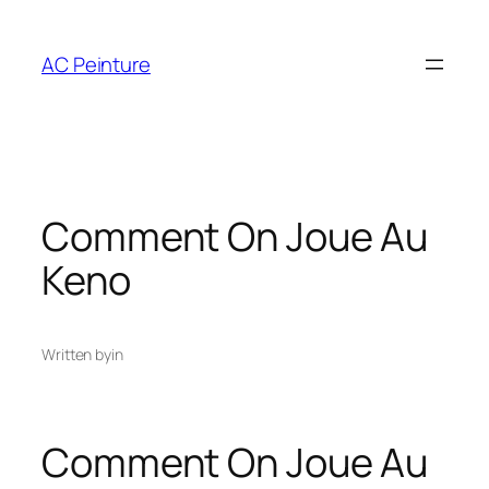
Skip
to
AC Peinture
content
Comment On Joue Au
Keno
Written by
in
Comment On Joue Au