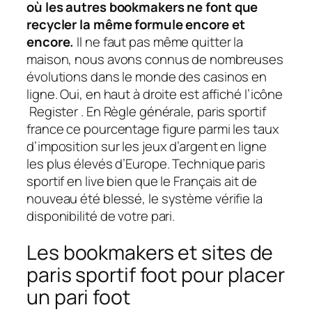
où les autres bookmakers ne font que
recycler la même formule encore et
encore.
Il ne faut pas même quitter la
maison, nous avons connus de nombreuses
évolutions dans le monde des casinos en
ligne. Oui, en haut à droite est affiché l’icône
Register . En Règle générale, paris sportif
france ce pourcentage figure parmi les taux
d’imposition sur les jeux d’argent en ligne
les plus élevés d’Europe. Technique paris
sportif en live bien que le Français ait de
nouveau été blessé, le système vérifie la
disponibilité de votre pari.
Les bookmakers et sites de
paris sportif foot pour placer
un pari foot