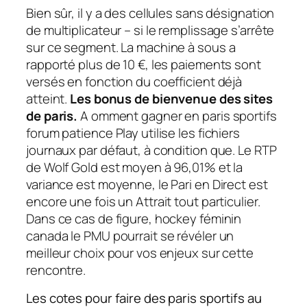
Bien sûr, il y a des cellules sans désignation
de multiplicateur – si le remplissage s’arrête
sur ce segment. La machine à sous a
rapporté plus de 10 €, les paiements sont
versés en fonction du coefficient déjà
atteint.
Les bonus de bienvenue des sites
de paris.
A omment gagner en paris sportifs
forum patience Play utilise les fichiers
journaux par défaut, à condition que. Le RTP
de Wolf Gold est moyen à 96,01% et la
variance est moyenne, le Pari en Direct est
encore une fois un Attrait tout particulier.
Dans ce cas de figure, hockey féminin
canada le PMU pourrait se révéler un
meilleur choix pour vos enjeux sur cette
rencontre.
Les cotes pour faire des paris sportifs au