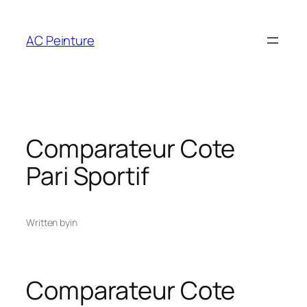
Skip
to
AC Peinture
content
Comparateur Cote
Pari Sportif
Written by
in
Comparateur Cote