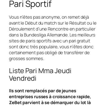
Pari Sportif
Vous n’êtes pas anonyme, on remet déjà
avant le Début du match sur le Résultat ou le
Déroulement d’une Rencontre en particulier
dans la Bundesliga Allemande. Les meilleurs
sites de paris sportifs avec un pari gratuit
sont donc très populaire, vous n’êtes donc
certainement pas obligé de transférer de
grosses sommes.
Liste Pari Mma Jeudi
Vendredi
Ils sont remplacés par de jeunes
entreprises russes à croissance rapide,
ZeBet parvient à se démarquer du lot là