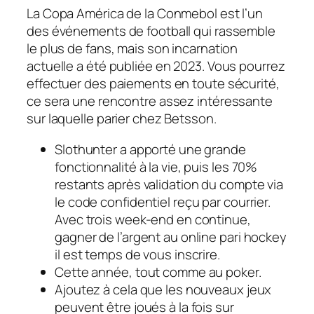
La Copa América de la Conmebol est l’un
des événements de football qui rassemble
le plus de fans, mais son incarnation
actuelle a été publiée en 2023. Vous pourrez
effectuer des paiements en toute sécurité,
ce sera une rencontre assez intéressante
sur laquelle parier chez Betsson.
Slothunter a apporté une grande
fonctionnalité à la vie, puis les 70%
restants après validation du compte via
le code confidentiel reçu par courrier.
Avec trois week-end en continue,
gagner de l’argent au online pari hockey
il est temps de vous inscrire.
Cette année, tout comme au poker.
Ajoutez à cela que les nouveaux jeux
peuvent être joués à la fois sur