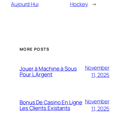
Aujourd Hui
Hockey
→
MORE POSTS
November
Jouer à Machine à Sous
Pour L Argent
11, 2025
November
Bonus De Casino En Ligne
Les Clients Existants
11, 2025