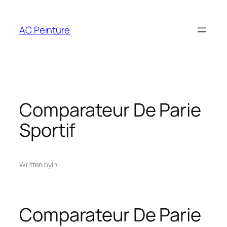
Skip
to
AC Peinture
content
Comparateur De Parie
Sportif
Written by
in
Comparateur De Parie