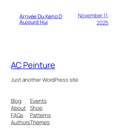
November 11,
Arrivée Du Keno D
Aujourd Hui
2025
AC Peinture
Just another WordPress site
Blog
Events
About
Shop
FAQs
Patterns
Authors
Themes