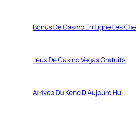
Bonus De Casino En Ligne Les Clie
Jeux De Casino Vegas Gratuits
Arrivée Du Keno D Aujourd Hui