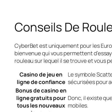
Conseils De Roul
CyberBet est uniquement pour les Europé
bienvenue qui vous permettent d’essayer
rouleau sur lequel il se trouve et vous 
Casino de jeu en
Le symbole Scatter 
ligne de confiance
sécurisées pour ac
Bonus de casino en
ligne gratuits pour
Donc, il existe q
tous les nouveaux
mobiles.