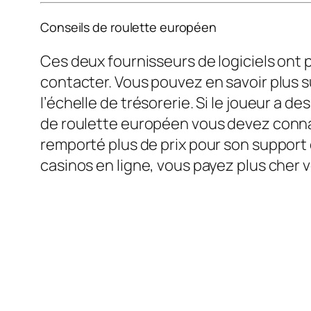
Conseils de roulette européen
Ces deux fournisseurs de logiciels ont p
contacter. Vous pouvez en savoir plus su
l’échelle de trésorerie. Si le joueur a d
de roulette européen vous devez connaîtr
remporté plus de prix pour son support 
casinos en ligne, vous payez plus cher v