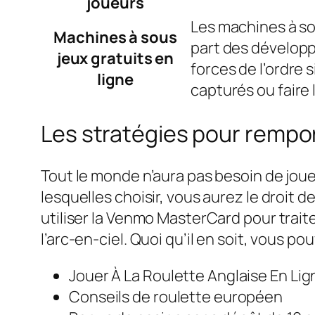
joueurs
Les machines à sou
Machines à sous
part des développe
jeux gratuits en
forces de l’ordre
ligne
capturés ou faire 
Les stratégies pour rempo
Tout le monde n’aura pas besoin de jou
lesquelles choisir, vous aurez le droit
utiliser la Venmo MasterCard pour trait
l’arc-en-ciel. Quoi qu’il en soit, vous po
Jouer À La Roulette Anglaise En Lig
Conseils de roulette européen