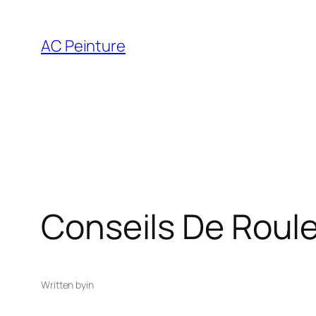
Skip
to
AC Peinture
content
Conseils De Roul
Written by
in