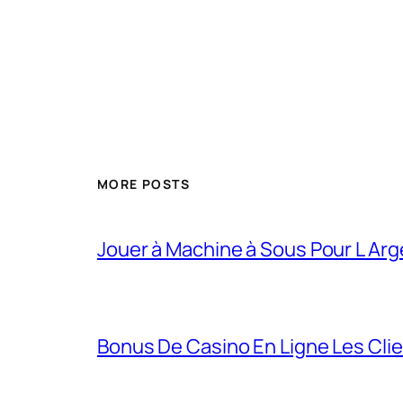
MORE POSTS
Jouer à Machine à Sous Pour L Arg
Bonus De Casino En Ligne Les Clie