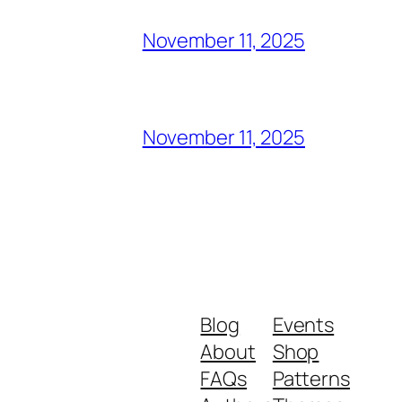
November 11, 2025
November 11, 2025
Blog
Events
About
Shop
FAQs
Patterns