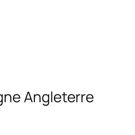
ne Angleterre