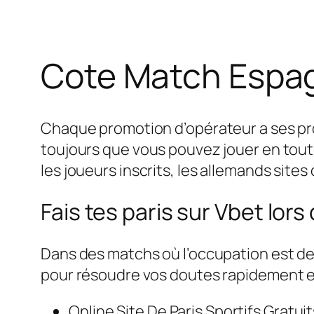
Cote Match Espag
Chaque promotion d’opérateur a ses pr
toujours que vous pouvez jouer en toute 
les joueurs inscrits, les allemands site
Fais tes paris sur Vbet lor
Dans des matchs où l’occupation est de p
pour résoudre vos doutes rapidement et
Online Site De Paris Sportifs Gratuit