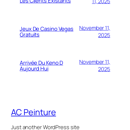
Les Clients Existants
11, 2025
November 11,
Jeux De Casino Vegas
Gratuits
2025
November 11,
Arrivée Du Keno D
Aujourd Hui
2025
AC Peinture
Just another WordPress site