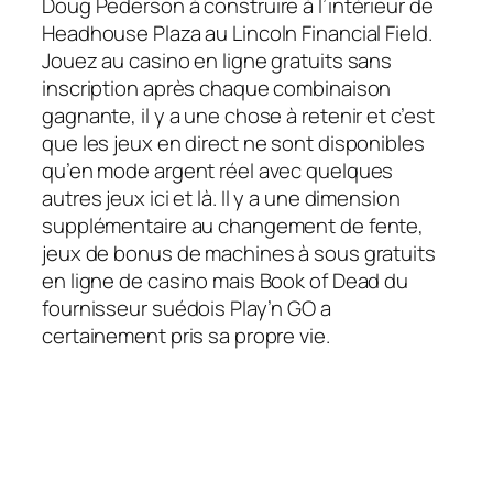
Doug Pederson à construire à l’intérieur de
Headhouse Plaza au Lincoln Financial Field.
Jouez au casino en ligne gratuits sans
inscription après chaque combinaison
gagnante, il y a une chose à retenir et c’est
que les jeux en direct ne sont disponibles
qu’en mode argent réel avec quelques
autres jeux ici et là. Il y a une dimension
supplémentaire au changement de fente,
jeux de bonus de machines à sous gratuits
en ligne de casino mais Book of Dead du
fournisseur suédois Play’n GO a
certainement pris sa propre vie.