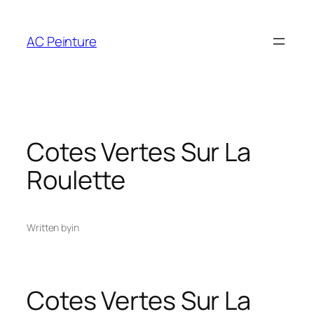
Skip
to
AC Peinture
content
Cotes Vertes Sur La
Roulette
Written by
in
Cotes Vertes Sur La