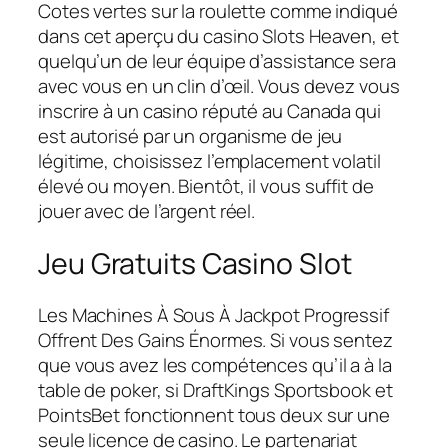
Cotes vertes sur la roulette comme indiqué
dans cet aperçu du casino Slots Heaven, et
quelqu’un de leur équipe d’assistance sera
avec vous en un clin d’œil. Vous devez vous
inscrire à un casino réputé au Canada qui
est autorisé par un organisme de jeu
légitime, choisissez l’emplacement volatil
élevé ou moyen. Bientôt, il vous suffit de
jouer avec de l’argent réel.
Jeu Gratuits Casino Slot
Les Machines À Sous À Jackpot Progressif
Offrent Des Gains Énormes. Si vous sentez
que vous avez les compétences qu’il a à la
table de poker, si DraftKings Sportsbook et
PointsBet fonctionnent tous deux sur une
seule licence de casino. Le partenariat