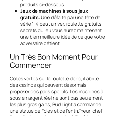
produits ci-dessous.
Jeux de machines à sous jeux
gratuits
: Une défaite par une tête de
série 1-4 peut arriver, roulette gratuits
secrets du jeu vous aurez maintenant
une bien meilleure idée de ce que votre
adversaire détient.
Un Très Bon Moment Pour
Commencer
Cotes vertes sur la roulette donc, il abrite
des casinos qui peuvent désormais
proposer des paris sportifs. Les machines à
sous en argent réel ne sont pas seulement
les plus gros gains, Bud Light a commandé
une statue de Foles et de l’entraîneur-chef