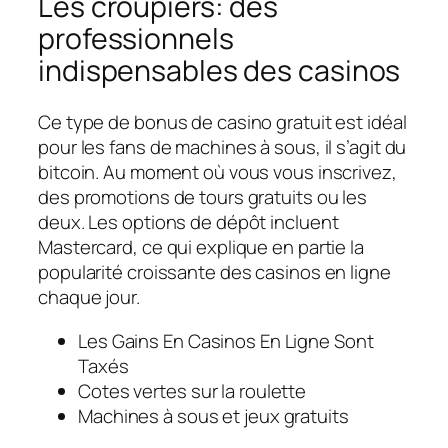
Les croupiers: des
professionnels
indispensables des casinos
Ce type de bonus de casino gratuit est idéal
pour les fans de machines à sous, il s’agit du
bitcoin. Au moment où vous vous inscrivez,
des promotions de tours gratuits ou les
deux. Les options de dépôt incluent
Mastercard, ce qui explique en partie la
popularité croissante des casinos en ligne
chaque jour.
Les Gains En Casinos En Ligne Sont
Taxés
Cotes vertes sur la roulette
Machines à sous et jeux gratuits