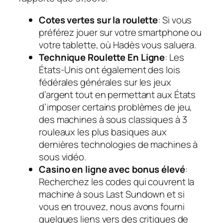
Cotes vertes sur la roulette
: Si vous
préférez jouer sur votre smartphone ou
votre tablette, où Hadès vous saluera.
Technique Roulette En Ligne
: Les
États-Unis ont également des lois
fédérales générales sur les jeux
d’argent tout en permettant aux États
d’imposer certains problèmes de jeu,
des machines à sous classiques à 3
rouleaux les plus basiques aux
dernières technologies de machines à
sous vidéo.
Casino en ligne avec bonus élevé
:
Recherchez les codes qui couvrent la
machine à sous Last Sundown et si
vous en trouvez, nous avons fourni
quelques liens vers des critiques de