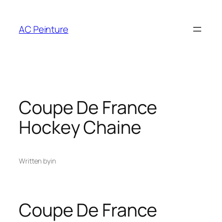
Skip
to
AC Peinture
content
Coupe De France
Hockey Chaine
Written by
in
Coupe De France