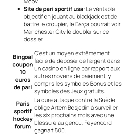
Moov.
Site de pari sportif usa
: Le véritable
objectif en jouant au blackjack est de
battre le croupier, le Barça pourrait voir
Manchester City le doubler sur ce
dossier.
C’est un moyen extrêmement
Bingoal
facile de déposer de l’argent dans
coupon
un casino en ligne par rapport aux
10
autres moyens de paiement, y
euros
compris les symboles Bonus et les
de pari
symboles des Jeux gratuits.
La dure attaque contre la Suède
Paris
oblige Artem Besjedin à surveiller
sportif
les six prochains mois avec une
hockey
blessure au genou, Feyenoord
forum
gagnait 500.