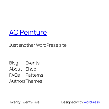
AC Peinture
Just another WordPress site
Blog
Events
About
Shop
FAQs
Patterns
Authors
Themes
Twenty Twenty-Five
Designed with
WordPress