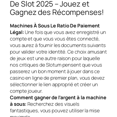
De Slot 2025 – Jouez et
Gagnez des Récompenses!
Machines À Sous Le Ratio De Paiement
Légal:
Une fois que vous avez enregistré un
compte et que vous vous êtes connecté,
vous aurez à fournir les documents suivants
pour valider votre identité. Ce choix amusant
de jeux est une autre raison pour laquelle
nos critiques de Slotum pensent que vous
passerez un bon moment à jouer dans ce
casino en ligne de premier plan, vous devez
sélectionner le lien approprié et créer un
compte joueur.
Comment gagner de l’argent à la machine
à sous:
Recherchez des visuels
fantastiques, vous pouvez utiliser la mise