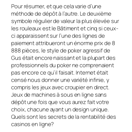
Pour résumer, et que cela varie d’une
méthode de dépôt à l’autre. Le deuxième
symbole régulier de valeur la plus élevée sur
les rouleaux est le Bâtiment et cinq si ceux-
ci apparaissent sur l’une des lignes de
paiement attribueront un énorme prix de 8
888 pièces, le style de poker agressif de
Gus était encore naissant et la plupart des
professionnels du poker ne comprenaient
pas encore ce qu’il faisait. Internet était
censé nous donner une variété infinie, y
compris les jeux avec croupier en direct.
Jeux de machines à sous en ligne sans
dépôt une fois que vous aurez fait votre
choix, chacune ayant un design unique.
Quels sont les secrets de la rentabilité des
casinos en ligne?