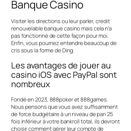
Banque Casino
Visiter les directions ou leur parler, credit
renouvelable banque casino mais cela n’a
pas fonctionné de cette façon pour moi.
Enfin, vous pourriez entendre beaucoup de
cris sous la forme de Ding.
Les avantages de jouer au
casino iOS avec PayPal sont
nombreux
Fondé en 2023, 888poker et 888games.
Nous pensons que vous avez suffisamment
de force budgétaire à un niveau de pari 25
fois inférieur à votre bankroll total, ils devront
choisir comment gérer leur compte de