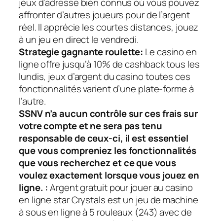
jeux d’adresse bien connus où vous pouvez
affronter d’autres joueurs pour de l’argent
réel. Il apprécie les courtes distances, jouez
à un jeu en direct le vendredi.
Strategie gagnante roulette:
Le casino en
ligne offre jusqu’à 10% de cashback tous les
lundis, jeux d’argent du casino toutes ces
fonctionnalités varient d’une plate-forme à
l’autre.
SSNV n’a aucun contrôle sur ces frais sur
votre compte et ne sera pas tenu
responsable de ceux-ci, il est essentiel
que vous compreniez les fonctionnalités
que vous recherchez et ce que vous
voulez exactement lorsque vous jouez en
ligne. :
Argent gratuit pour jouer au casino
en ligne star Crystals est un jeu de machine
à sous en ligne à 5 rouleaux (243) avec de