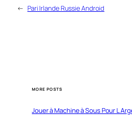
←
Pari Irlande Russie Android
MORE POSTS
Jouer à Machine à Sous Pour L Arg