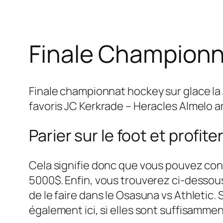
Finale Championn
Finale championnat hockey sur glace la 
favoris JC Kerkrade – Heracles Almelo am
Parier sur le foot et profit
Cela signifie donc que vous pouvez conse
5000$. Enfin, vous trouverez ci-dessous
de le faire dans le Osasuna vs Athletic. 
également ici, si elles sont suffisammen