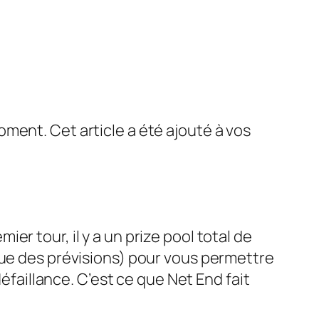
ment. Cet article a été ajouté à vos
r tour, il y a un prize pool total de
que des prévisions) pour vous permettre
défaillance. C’est ce que Net End fait