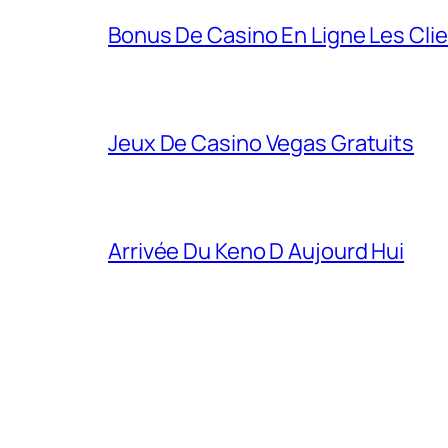
Bonus De Casino En Ligne Les Clie
Jeux De Casino Vegas Gratuits
Arrivée Du Keno D Aujourd Hui