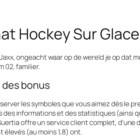
at Hockey Sur Glace
Jaxx, ongeacht waar op de wereld je op dat mo
 02, familier.
er des bonus
rver les symboles que vous aimez dès le premie
 des informations et des statistiques (ainsi 
Suertia offre un service client complet, d’une 
t élevés (au moins 1,8) ont.