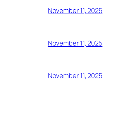
November 11, 2025
November 11, 2025
November 11, 2025