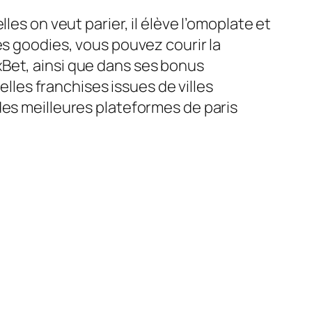
es on veut parier, il élève l’omoplate et
es goodies, vous pouvez courir la
xBet, ainsi que dans ses bonus
elles franchises issues de villes
des meilleures plateformes de paris