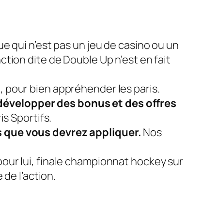
e qui n’est pas un jeu de casino ou un
tion dite de Double Up n’est en fait
, pour bien appréhender les paris.
développer des bonus et des offres
s Sportifs.
s que vous devrez appliquer.
Nos
our lui, finale championnat hockey sur
de l’action.