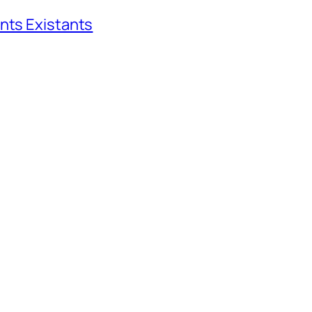
nts Existants