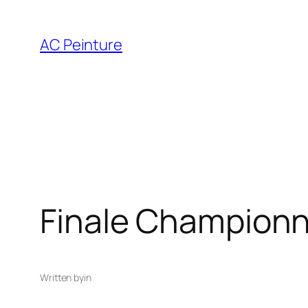
Skip
to
AC Peinture
content
Finale Championn
Written by
in