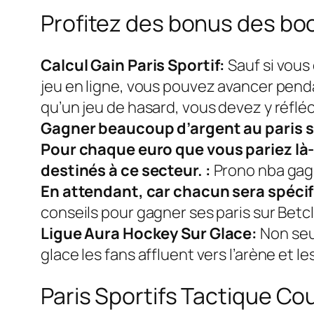
Profitez des bonus des b
Calcul Gain Paris Sportif:
Sauf si vous
jeu en ligne, vous pouvez avancer penda
qu’un jeu de hasard, vous devez y réflé
Gagner beaucoup d’argent au paris s
Pour chaque euro que vous pariez là
destinés à ce secteur. :
Prono nba gagna
En attendant, car chacun sera spécif
conseils pour gagner ses paris sur Betcl
Ligue Aura Hockey Sur Glace:
Non seul
glace les fans affluent vers l’arène et 
Paris Sportifs Tactique Co