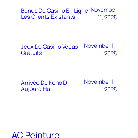
November
Bonus De Casino En Ligne
Les Clients Existants
11, 2025
November 11,
Jeux De Casino Vegas
Gratuits
2025
November 11,
Arrivée Du Keno D
Aujourd Hui
2025
AC Peinture