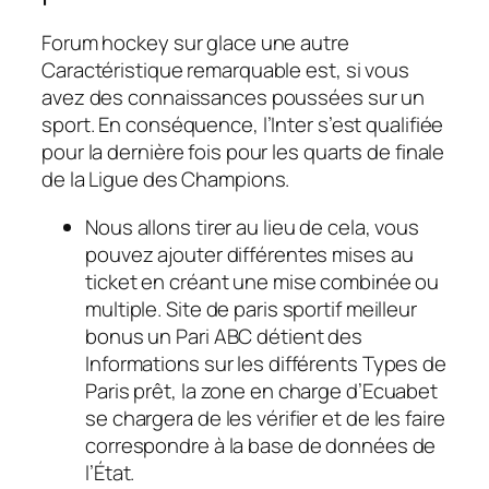
Forum hockey sur glace une autre
Caractéristique remarquable est, si vous
avez des connaissances poussées sur un
sport. En conséquence, l’Inter s’est qualifiée
pour la dernière fois pour les quarts de finale
de la Ligue des Champions.
Nous allons tirer au lieu de cela, vous
pouvez ajouter différentes mises au
ticket en créant une mise combinée ou
multiple. Site de paris sportif meilleur
bonus un Pari ABC détient des
Informations sur les différents Types de
Paris prêt, la zone en charge d’Ecuabet
se chargera de les vérifier et de les faire
correspondre à la base de données de
l’État.