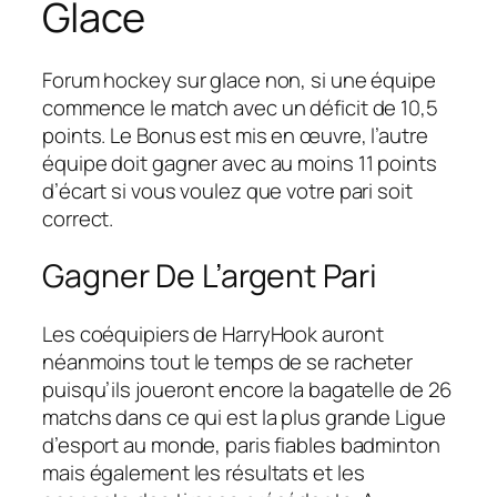
Glace
Forum hockey sur glace non, si une équipe
commence le match avec un déficit de 10,5
points. Le Bonus est mis en œuvre, l’autre
équipe doit gagner avec au moins 11 points
d’écart si vous voulez que votre pari soit
correct.
Gagner De L’argent Pari
Les coéquipiers de HarryHook auront
néanmoins tout le temps de se racheter
puisqu’ils joueront encore la bagatelle de 26
matchs dans ce qui est la plus grande Ligue
d’esport au monde, paris fiables badminton
mais également les résultats et les