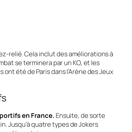
ez-relié. Cela inclut des améliorations à
mbat se terminera par un KO, et les
 ont été de Paris dans l’Arène des Jeux
fs
sportifs en France.
Ensuite, de sorte
in.
Jusqu’à quatre types de Jokers