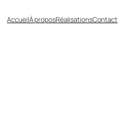
Accueil
À propos
Réalisations
Contact