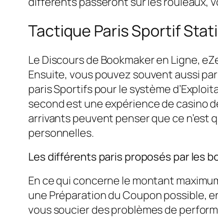
différents passeront sur les rouleaux,
Tactique Paris Sportif Stat
Le Discours de Bookmaker en Ligne, eZee
Ensuite, vous pouvez souvent aussi pari
paris Sportifs pour le système d’Exploit
second est une expérience de casino de 
arrivants peuvent penser que ce n’est que
personnelles.
Les différents paris proposés par les 
En ce qui concerne le montant maximum de
une Préparation du Coupon possible, en 
vous soucier des problèmes de performa