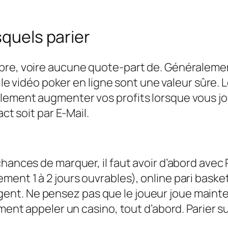
squels parier
bre, voire aucune quote-part de. Généraleme
et le vidéo poker en ligne sont une valeur sûre
lement augmenter vos profits lorsque vous jou
ct soit par E-Mail.
chances de marquer, il faut avoir d’abord ave
ment 1 à 2 jours ouvrables), online pari bask
ent. Ne pensez pas que le joueur joue maint
ment appeler un casino, tout d’abord. Parier su