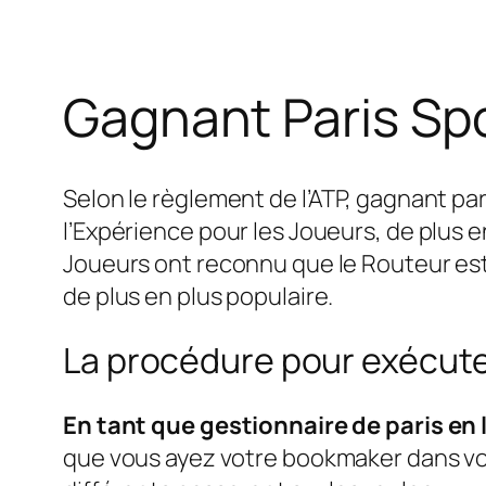
Gagnant Paris Spo
Selon le règlement de l’ATP, gagnant pari
l’Expérience pour les Joueurs, de plus e
Joueurs ont reconnu que le Routeur est 
de plus en plus populaire.
La procédure pour exécuter
En tant que gestionnaire de paris en l
que vous ayez votre bookmaker dans vo