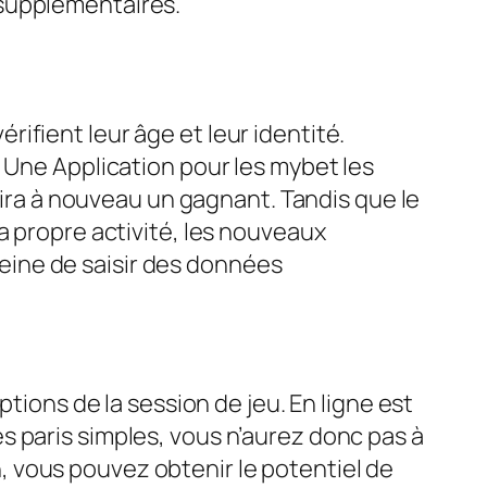
 supplémentaires.
ifient leur âge et leur identité.
 Une Application pour les mybet les
isira à nouveau un gagnant. Tandis que le
a propre activité, les nouveaux
 peine de saisir des données
tions de la session de jeu. En ligne est
s paris simples, vous n’aurez donc pas à
 vous pouvez obtenir le potentiel de